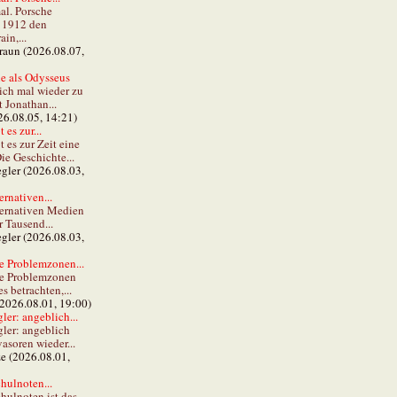
al. Porsche
e 1912 den
in,...
braun (2026.08.07,
e als Odysseus
lich mal wieder zu
t Jonathan...
26.08.05, 14:21)
 es zur...
t es zur Zeit eine
ie Geschichte...
gler (2026.08.03,
ernativen...
ternativen Medien
r Tausend...
gler (2026.08.03,
e Problemzonen...
ie Problemzonen
s betrachten,...
(2026.08.01, 19:00)
er: angeblich...
ler: angeblich
vasoren wieder...
ze (2026.08.01,
hulnoten...
hulnoten ist das