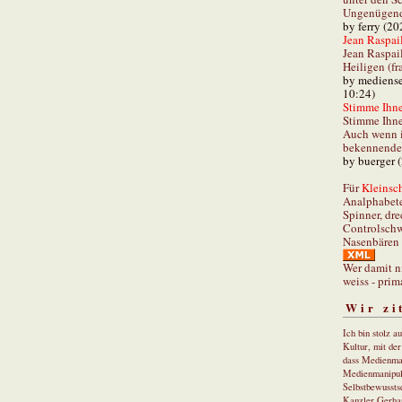
Ungenügend 
by ferry (20
Jean Raspail
Jean Raspai
Heiligen (fr
by mediense
10:24)
Stimme Ihnen
Stimme Ihne
Auch wenn i
bekennender
by buerger 
Für
Kleinsch
Analphabet
Spinner, dre
Controlschw
Nasenbären 
Wer damit n
weiss - prim
Wir zi
Ich bin stolz a
Kultur, mit de
dass Medienma
Medienmanipul
Selbstbewusstse
Kanzler Gerha