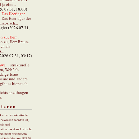
ja eine...
26.07.31, 18:00)
 Das Heerlager...
l Das Heerlager der
anzösisch...
gler (2026.07.31,
 zu, Herr...
n zu, Herr Braun.
ch als
...
(2026.07.31, 03:17)
wä...
, strukturelle
en, Web2.0-
ckige Issue
eine und andere
gibt es hier auch
ichts anzufangen
a.
tieren
uf eine demokratische
r bewiesen worden ist,
cht und
ation das demokratische
in nicht erschüttern
rd Schröder am 18.9.05