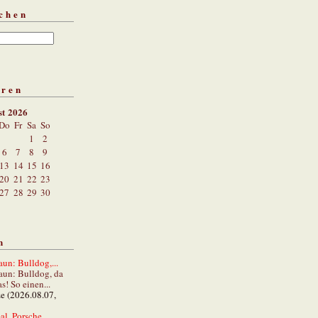
chen
aren
st 2026
Do
Fr
Sa
So
1
2
6
7
8
9
13
14
15
16
20
21
22
23
27
28
29
30
n
un: Bulldog,...
aun: Bulldog, da
s! So einen...
ze (2026.08.07,
al. Porsche...