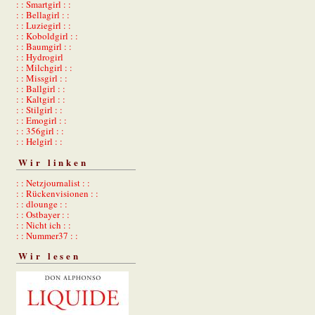
: : Smartgirl : :
: : Bellagirl : :
: : Luziegirl : :
: : Koboldgirl : :
: : Baumgirl : :
: : Hydrogirl
: : Milchgirl : :
: : Missgirl : :
: : Ballgirl : :
: : Kaltgirl : :
: : Stilgirl : :
: : Emogirl : :
: : 356girl : :
: : Helgirl : :
Wir linken
: : Netzjournalist : :
: : Rückenvisionen : :
: : dlounge : :
: : Ostbayer : :
: : Nicht ich : :
: : Nummer37 : :
Wir lesen