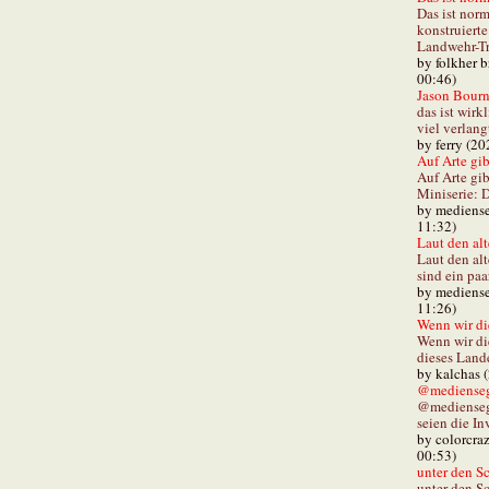
Das ist norm
konstruiert
Landwehr-Tra
by folkher 
00:46)
Jason Bourn
das ist wirk
viel verlang
by ferry (20
Auf Arte gibt
Auf Arte gib
Miniserie: D
by mediense
11:32)
Laut den alt
Laut den al
sind ein paa
by mediense
11:26)
Wenn wir di
Wenn wir d
dieses Lande
by kalchas 
@mediensegl
@medienseg
seien die In
by colorcra
00:53)
unter den Sc
unter den Sc