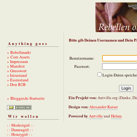
Bitte gib Deinen Usernamen und Dein P
Anything goes
» Rebellmarkt
» Core Assets
Benutzername:
» Impressum
» Manifest
Passwort:
» Grusswort
Login-Daten speiche
» Istzustand
» Esszustand
» Don B2B
Ein Projekt von:
Antville.org (Danke, Dir
» Blogger.de Startseite
Design von:
Alexander Kaiser
Powered by
Antville
und
Helma
Wir wollen
: : Modestgirl : :
: : Damengirl : :
: : Honeygirl : :