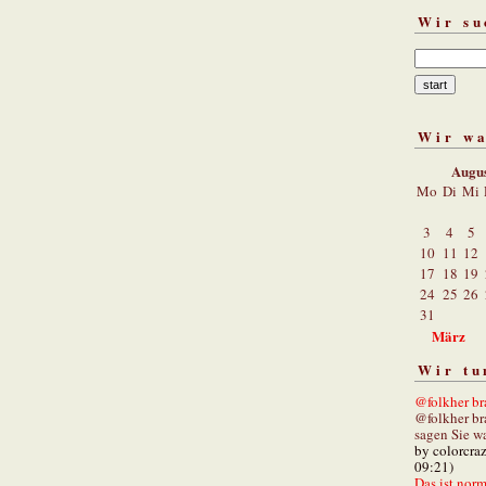
Wir su
Wir w
Augu
Mo
Di
Mi
3
4
5
10
11
12
17
18
19
24
25
26
31
März
Wir tu
@folkher bra
@folkher br
sagen Sie wa
by colorcra
09:21)
Das ist norm