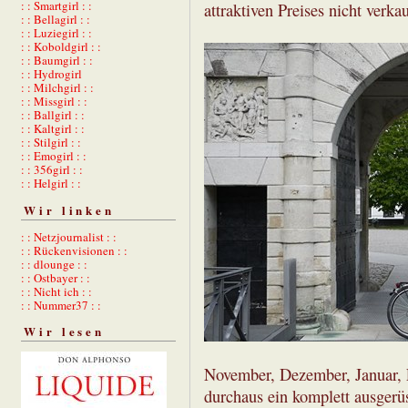
: : Smartgirl : :
attraktiven Preises nicht verkau
: : Bellagirl : :
: : Luziegirl : :
: : Koboldgirl : :
: : Baumgirl : :
: : Hydrogirl
: : Milchgirl : :
: : Missgirl : :
: : Ballgirl : :
: : Kaltgirl : :
: : Stilgirl : :
: : Emogirl : :
: : 356girl : :
: : Helgirl : :
Wir linken
: : Netzjournalist : :
: : Rückenvisionen : :
: : dlounge : :
: : Ostbayer : :
: : Nicht ich : :
: : Nummer37 : :
Wir lesen
November, Dezember, Januar, 
durchaus ein komplett ausger