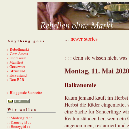
...
newer stories
Anything goes
» Rebellmarkt
» Core Assets
: : : denn sie wissen nicht was s
» Impressum
» Manifest
» Grusswort
Montag, 11. Mai 202
» Istzustand
» Esszustand
» Don B2B
Balkanomie
» Blogger.de Startseite
Kaum jemand kauft im Herbst e
Herbst die Räder eingemottet 
Wir wollen
eine Sache für Sonderlinge wir
Realumständen her, wenn ein C
: : Modestgirl : :
: : Damengirl : :
angenommen, restauriert und z
: : Honeygirl : :