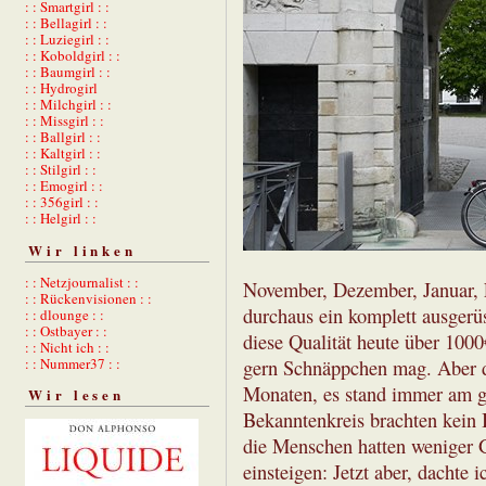
: : Smartgirl : :
: : Bellagirl : :
: : Luziegirl : :
: : Koboldgirl : :
: : Baumgirl : :
: : Hydrogirl
: : Milchgirl : :
: : Missgirl : :
: : Ballgirl : :
: : Kaltgirl : :
: : Stilgirl : :
: : Emogirl : :
: : 356girl : :
: : Helgirl : :
Wir linken
: : Netzjournalist : :
November, Dezember, Januar, 
: : Rückenvisionen : :
durchaus ein komplett ausger
: : dlounge : :
: : Ostbayer : :
diese Qualität heute über 1000
: : Nicht ich : :
: : Nummer37 : :
gern Schnäppchen mag. Aber d
Monaten, es stand immer am g
Wir lesen
Bekanntenkreis brachten kein 
die Menschen hatten weniger 
einsteigen: Jetzt aber, dachte i