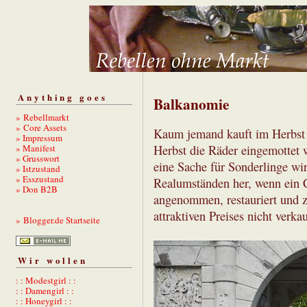
Anything goes
Balkanomie
» Rebellmarkt
» Core Assets
Kaum jemand kauft im Herbst e
» Impressum
» Manifest
Herbst die Räder eingemottet 
» Grusswort
eine Sache für Sonderlinge wir
» Istzustand
» Esszustand
Realumständen her, wenn ein C
» Don B2B
angenommen, restauriert und z
attraktiven Preises nicht verkau
» Blogger.de Startseite
Wir wollen
: : Modestgirl : :
: : Damengirl : :
: : Honeygirl : :