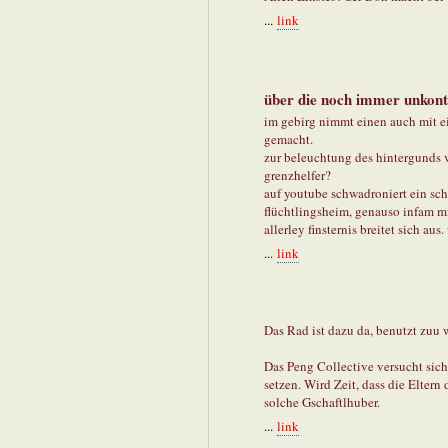
...
link
über die noch immer unkont
im gebirg nimmt einen auch mit e
gemacht.
zur beleuchtung des hintergunds 
grenzhelfer?
auf youtube schwadroniert ein sc
flüchtlingsheim, genauso infam mit
allerley finsternis breitet sich au
...
link
Das Rad ist dazu da, benutzt zuu 
Das Peng Collective versucht sich
setzen. Wird Zeit, dass die Eltern
solche Gschaftlhuber.
...
link