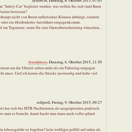
sylter456, Dienstag, 6. Oktober 2015, 07:03
em "Safety-Car" begleitet werden: was wollen Sie sich (und Ihren
 Unsinn beweisen?
berhaupt nicht von Ihrem radlerischen Können abhängt, sondern
n oder ein überforderter Autofahrer entgegenkommt.
mal am Tegernsee, wenn Sie eine Grenzüberschreitung wünschen...
donalphons
, Dienstag, 6. Oktober 2015, 21:50
einem um die Uhrzeit selten mehr als ein Fahrzeug entgegen
icht muss. Und ich kenne die Strecke auswendig und habe viel
rollproll, Freitag, 9. Oktober 2015, 00:27
rt) hat sich bei MTB-Nachtrennen als ausgesprochen praktisch
 wo man es braucht. damit hackt man dann auch volles pfund
h in lebensgefahr zu begeben? kein wohliger gefühl auf erden als