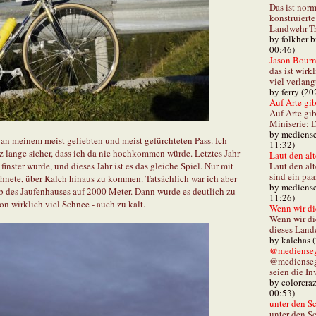
Das ist norm
konstruiert
Landwehr-Tra
by folkher 
00:46)
Jason Bourn
das ist wirk
viel verlang
by ferry (20
Auf Arte gibt
Auf Arte gib
Miniserie: D
by mediense
 an meinem meist geliebten und meist gefürchteten Pass. Ich
11:32)
 lange sicher, dass ich da nie hochkommen würde. Letztes Jahr
Laut den alt
Laut den al
finster wurde, und dieses Jahr ist es das gleiche Spiel. Nur mit
sind ein paa
chnete, über Kalch hinaus zu kommen. Tatsächlich war ich aber
by mediense
 des Jaufenhauses auf 2000 Meter. Dann wurde es deutlich zu
11:26)
n wirklich viel Schnee - auch zu kalt.
Wenn wir di
Wenn wir d
dieses Lande
by kalchas 
@mediensegl
@medienseg
seien die In
by colorcra
00:53)
unter den Sc
unter den Sc