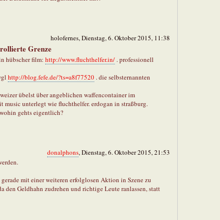
holofernes, Dienstag, 6. Oktober 2015, 11:38
rollierte Grenze
in hübscher film:
http://www.fluchthelfer.in/
. professionell
vgl
http://blog.fefe.de/?ts=a8f77520
. die selbsternannten
hweizer übelst über angeblichen waffencontainer im
 music unterlegt wie fluchthelfer. erdogan in straßburg.
s. wohin gehts eigentlich?
donalphons
, Dienstag, 6. Oktober 2015, 21:53
werden.
 gerade mit einer weiteren erfolglosen Aktion in Szene zu
 da den Geldhahn zudrehen und richtige Leute ranlassen, statt