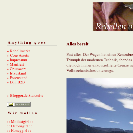
Anything goes
Alles bereit
» Rebellmarkt
Fast alles. Der Wagen hat einen Xenonbr
» Core Assets
» Impressum
Triumph der modernen Technik, aber das i
» Manifest
die noch immer unkontrollierte Grenze nac
» Grusswort
Vollmechanisches unterwegs.
» Istzustand
» Esszustand
» Don B2B
» Blogger.de Startseite
Wir wollen
: : Modestgirl : :
: : Damengirl : :
: : Honeygirl : :