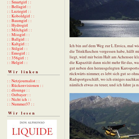
: : Smartgirl : :
: : Bellagirl : :
: : Luziegirl : :
: : Koboldgirl : :
: : Baumgirl : :
: : Hydrogirl
: : Milchgirl : :
: : Missgirl : :
: : Ballgirl : :
: : Kaltgirl : :
Ich bin auf dem Weg zur L Eroica, mal wie
: : Stilgirl : :
die Trinkflaschen vergessen habe, hällt 
: : Emogirl : :
liegt, wird mir beim Halt am Achensee kl
: : 356girl : :
: : Helgirl : :
die Kapazität dann nicht mehr für das, wa
gut neben den herausgelegten Karosportso
Wir linken
rückwärts nimmer, es lebt sich gut so oh
Radsportgeschäft, wo ich einiges nachkau
: : Netzjournalist : :
nämlich etwas zu teuer, und ich fahre ja n
: : Rückenvisionen : :
: : dlounge : :
: : Ostbayer : :
: : Nicht ich : :
: : Nummer37 : :
Wir lesen