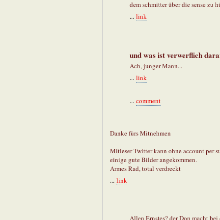
dem schmitter über die sense zu hü
...
link
und was ist verwerflich dara
Ach, junger Mann...
...
link
...
comment
Danke fürs Mitnehmen
Mitleser Twitter kann ohne account per s
einige gute Bilder angekommen.
Armes Rad, total verdreckt
...
link
Allen Ernstes? der Don macht bei 