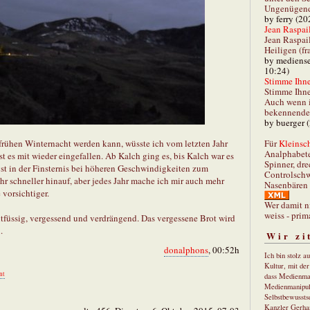
Ungenügend 
by ferry (20
Jean Raspail
Jean Raspai
Heiligen (fr
by mediense
10:24)
Stimme Ihnen
Stimme Ihne
Auch wenn i
bekennender
by buerger 
Für
Kleinsch
r frühen Winternacht werden kann, wüsste ich vom letzten Jahr
Analphabet
st es mit wieder eingefallen. Ab Kalch ging es, bis Kalch war es
Spinner, dre
st in der Finsternis bei höheren Geschwindigkeiten zum
Controlschw
r schneller hinauf, aber jedes Jahr mache ich mir auch mehr
Nasenbären 
vorsichtiger.
Wer damit n
weiss - prim
chtfüssig, vergessend und verdrängend. Das vergessene Brot wird
.
Wir zi
donalphons
, 00:52h
Ich bin stolz a
Kultur, mit de
nt
dass Medienma
Medienmanipul
Selbstbewusstse
Kanzler Gerha