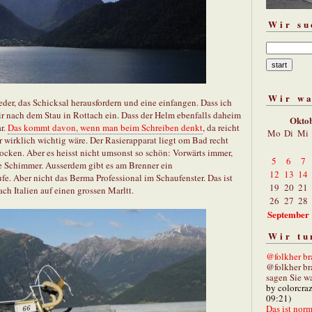
Wir su
Wir w
der, das Schicksal herausfordern und eine einfangen. Dass ich
mir nach dem Stau in Rottach ein. Dass der Helm ebenfalls daheim
Okto
ar.
Das kommt davon, wenn man beim Schreiben denkt
, da reicht
Mo
Di
Mi
r wirklich wichtig wäre. Der Rasierapparat liegt om Bad recht
cken. Aber es heisst nicht umsonst so schön: Vorwärts immer,
5
6
7
ne Schimmer. Ausserdem gibt es am Brenner ein
12
13
14
fe. Aber nicht das Berma Professional im Schaufenster. Das ist
19
20
21
ach Italien auf einen grossen Marltt.
26
27
28
September
Wir tu
@folkher bra
@folkher br
sagen Sie wa
by colorcra
09:21)
Das ist norm