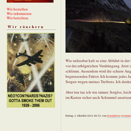
Wir bestellen
Wir informieren
Wir berichten
Wir räuchern
Wie unfassbar kalt so eine Abfahrt in de
vor der erfolgreichen Verdrängung. Jetzt i
schlimm. Ausserdem wird die schiere Ang
begrenzenden Faktor. Ich komme jedes Jah
Sorgen wegen meines Treibens. Ich denke 
Aber tun tue ich wie immer. Sorglos, lei
im Kasten sicher auch Schimmel ansetzen
Freitag, 2. Oktober 2015, 00:52, von
donalphons
| |
comme