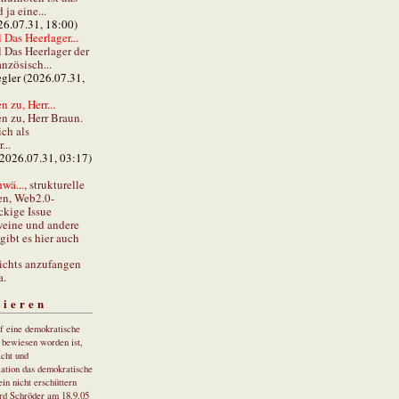
ja eine...
26.07.31, 18:00)
 Das Heerlager...
l Das Heerlager der
anzösisch...
gler (2026.07.31,
 zu, Herr...
n zu, Herr Braun.
ch als
...
(2026.07.31, 03:17)
wä...
, strukturelle
en, Web2.0-
ckige Issue
eine und andere
gibt es hier auch
ichts anzufangen
a.
tieren
uf eine demokratische
r bewiesen worden ist,
cht und
ation das demokratische
in nicht erschüttern
rd Schröder am 18.9.05