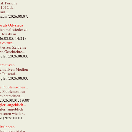
al. Porsche
e 1912 den
in,...
braun (2026.08.07,
e als Odysseus
lich mal wieder zu
t Jonathan...
26.08.05, 14:21)
 es zur...
t es zur Zeit eine
ie Geschichte...
gler (2026.08.03,
ernativen...
ternativen Medien
r Tausend...
gler (2026.08.03,
e Problemzonen...
ie Problemzonen
s betrachten,...
(2026.08.01, 19:00)
er: angeblich...
ler: angeblich
vasoren wieder...
ze (2026.08.01,
hulnoten...
hulnoten ist das