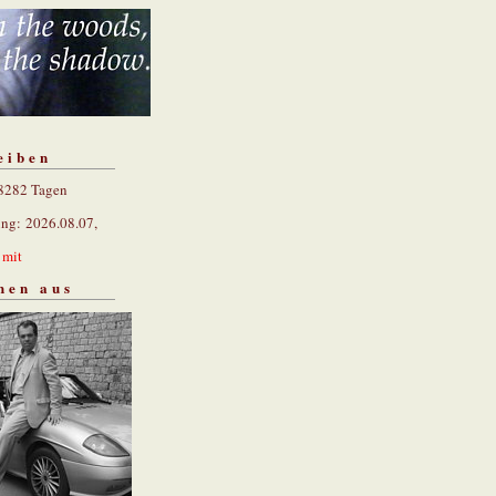
eiben
 8282 Tagen
ung: 2026.08.07,
n
mit
hen aus