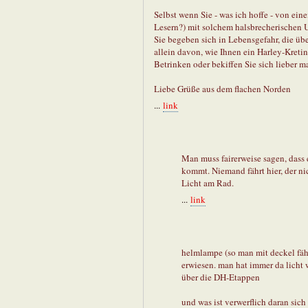
Selbst wenn Sie - was ich hoffe - von ein
Lesern?) mit solchem halsbrecherischen
Sie begeben sich in Lebensgefahr, die ü
allein davon, wie Ihnen ein Harley-Kreti
Betrinken oder bekiffen Sie sich lieber 
Liebe Grüße aus dem flachen Norden
...
link
Man muss fairerweise sagen, dass 
kommt. Niemand fährt hier, der n
Licht am Rad.
...
link
helmlampe (so man mit deckel fäh
erwiesen. man hat immer da licht
über die DH-Etappen
und was ist verwerflich daran sic