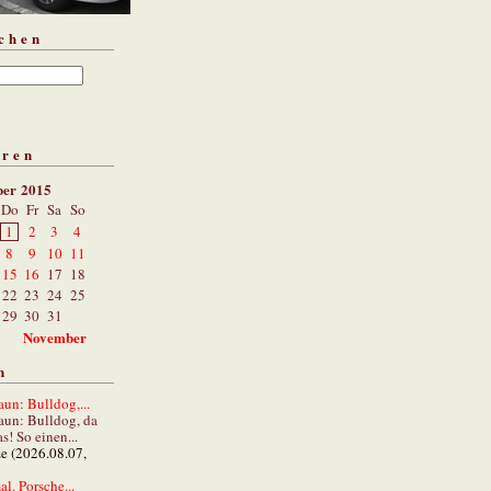
chen
aren
ber 2015
Do
Fr
Sa
So
1
2
3
4
8
9
10
11
15
16
17
18
22
23
24
25
29
30
31
November
n
un: Bulldog,...
aun: Bulldog, da
s! So einen...
ze (2026.08.07,
al. Porsche...