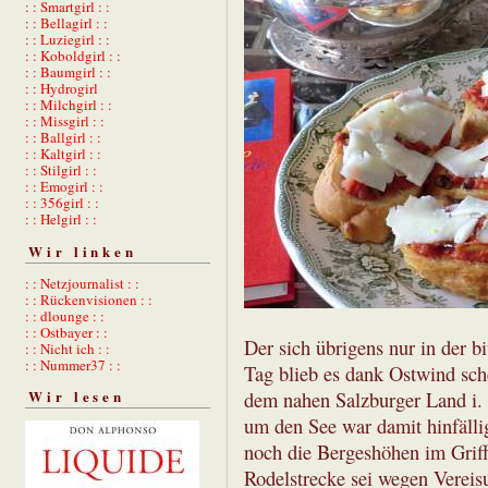
: : Smartgirl : :
: : Bellagirl : :
: : Luziegirl : :
: : Koboldgirl : :
: : Baumgirl : :
: : Hydrogirl
: : Milchgirl : :
: : Missgirl : :
: : Ballgirl : :
: : Kaltgirl : :
: : Stilgirl : :
: : Emogirl : :
: : 356girl : :
: : Helgirl : :
Wir linken
: : Netzjournalist : :
: : Rückenvisionen : :
: : dlounge : :
: : Ostbayer : :
Der sich übrigens nur in der b
: : Nicht ich : :
: : Nummer37 : :
Tag blieb es dank Ostwind sch
Wir lesen
dem nahen Salzburger Land i. 
um den See war damit hinfällig,
noch die Bergeshöhen im Griff
Rodelstrecke sei wegen Vereis