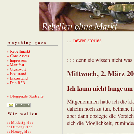
...
newer stories
Anything goes
» Rebellmarkt
» Core Assets
: : : denn sie wissen nicht was s
» Impressum
» Manifest
» Grusswort
Mittwoch, 2. März 2
» Istzustand
» Esszustand
» Don B2B
Ich kann nicht lange am 
» Blogger.de Startseite
Mitgenommen hatte ich die klei
daheim noch zu tun, beinahe hä
Wir wollen
aber dann obsiegte die Vorsich
sich die Möglichkeit, zuminde
: : Modestgirl : :
: : Damengirl : :
: : Honeygirl : :