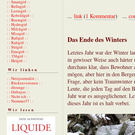
: : Smartgirl : :
: : Bellagirl : :
: : Luziegirl : :
...
link
(
1 Kommentar
) ...
co
: : Koboldgirl : :
: : Baumgirl : :
: : Hydrogirl
: : Milchgirl : :
: : Missgirl : :
Das Ende des Winters
: : Ballgirl : :
: : Kaltgirl : :
: : Stilgirl : :
Letztes Jahr war der Winter la
: : Emogirl : :
: : 356girl : :
in gewisser Weise auch härter 
: : Helgirl : :
durchaus klar, dass Bewohner 
Wir linken
mögen, aber hier in den Berge
: : Netzjournalist : :
Frage, aber kein Traumwinter m
: : Rückenvisionen : :
: : dlounge : :
Leute, die jeden Tag auf den B
: : Ostbayer : :
Jahr war es ausgeglichener. Let
: : Nicht ich : :
: : Nummer37 : :
dieses Jahr ist es halt vorbei.
Wir lesen