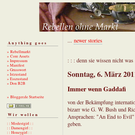
...
newer stories
Anything goes
» Rebellmarkt
» Core Assets
: : : denn sie wissen nicht was s
» Impressum
» Manifest
» Grusswort
Sonntag, 6. März 201
» Istzustand
» Esszustand
» Don B2B
Immer wenn Gaddafi
» Blogger.de Startseite
von der Bekämpfung internation
bizarr wie G. W. Bush und Rich
Wir wollen
Ansprachen: "An End to Evil" 
geben.
: : Modestgirl : :
: : Damengirl : :
: : Honeygirl : :