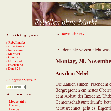
...
newer stories
Anything goes
» Rebellmarkt
» Core Assets
: : : denn sie wissen nicht was s
» Impressum
» Manifest
» Grusswort
Montag, 30. Novembe
» Istzustand
» Esszustand
» Don B2B
Aus dem Nebel
» Blogger.de Startseite
Die Zahlen sinken. Nachdem es
Bergregionen ein neues Oberita
Wir wollen
dem Abbau der Inzidenz. Und: 
Gemeinschaftsunterkünfte bett
: : Modestgirl : :
: : Damengirl : :
herausrechnet, geht es. Eigen
: : Honeygirl : :