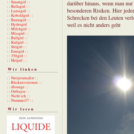
: : Smartgirl : :
darüber hinaus, wenn man nur 
: : Bellagirl : :
besonderen Risiken. Hier jeden
: : Luziegirl : :
: : Koboldgirl : :
Schrecken bei den Leuten verlo
: : Baumgirl : :
weil es nicht anders geht
: : Hydrogirl
: : Milchgirl : :
: : Missgirl : :
: : Ballgirl : :
: : Kaltgirl : :
: : Stilgirl : :
: : Emogirl : :
: : 356girl : :
: : Helgirl : :
Wir linken
: : Netzjournalist : :
: : Rückenvisionen : :
: : dlounge : :
: : Ostbayer : :
: : Nicht ich : :
: : Nummer37 : :
Wir lesen