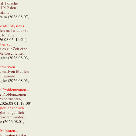
al. Porsche
e 1912 den
in,...
braun (2026.08.07,
e als Odysseus
lich mal wieder zu
t Jonathan...
26.08.05, 14:21)
 es zur...
t es zur Zeit eine
ie Geschichte...
gler (2026.08.03,
ernativen...
ternativen Medien
r Tausend...
gler (2026.08.03,
e Problemzonen...
ie Problemzonen
s betrachten,...
(2026.08.01, 19:00)
er: angeblich...
ler: angeblich
vasoren wieder...
ze (2026.08.01,
hulnoten...
hulnoten ist das