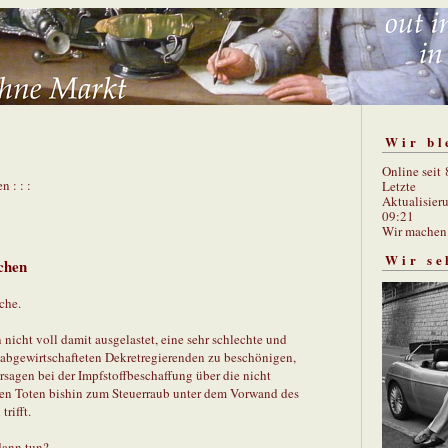
Wir bl
Online seit
n : : :
Letzte
Aktualisier
09:21
Wir mache
Wir se
chen
che.
nicht voll damit ausgelastet, eine sehr schlechte und
 abgewirtschafteten Dekretregierenden zu beschönigen,
sagen bei der Impfstoffbeschaffung über die nicht
en Toten bishin zum Steuerraub unter dem Vorwand des
rifft.
dann tun?