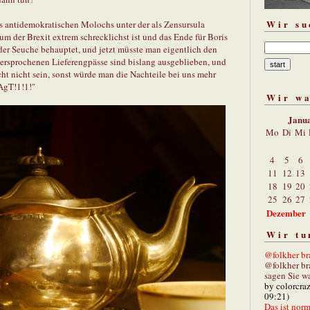
Wir su
s antidemokratischen Molochs unter der als Zensursula
m der Brexit extrem schrecklichst ist und das Ende für Boris
r Seuche behauptet, und jetzt müsste man eigentlich den
versprochenen Lieferengpässe sind bislang ausgeblieben, und
cht nicht sein, sonst würde man die Nachteile bei uns mehr
AgT!1!1!"
Wir w
Janu
Mo
Di
Mi
4
5
6
11
12
13
18
19
20
25
26
27
Dezember
Wir tu
@folkher bra
@folkher br
sagen Sie wa
by colorcra
09:21)
Das ist norm