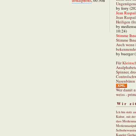
donalphons
, 00:30h
Ungenügend 
by ferry (20
Jean Raspail
Jean Raspai
Heiligen (fr
by mediense
10:24)
Stimme Ihnen
Stimme Ihne
Auch wenn i
bekennender
by buerger 
Für
Kleinsch
Analphabet
Spinner, dre
Controlschw
Nasenbären 
Wer damit n
weiss - prim
Wir zi
Ich bin stolz a
Kultur, mit de
dass Medienma
Medienmanipul
Selbstbewusstse
Kanzler Gerha