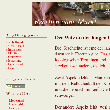
Anything goes
Der Witz an der langen 
» Rebellmarkt
» Core Assets
Die Geschichte ist eine der län
» Impressum
» Manifest
darin viele Facetten gibt.
Das g
» Grusswort
ideologischer Tretminen und an
» Istzustand
» Esszustand
stecken zwei andere, die ich au
» Don B2B
Zwei Aspekte fehlen. Man könn
» Blogger.de Startseite
mit dem Reliquienkult der Kirc
und die hebe ich mir auf. Die 
Wir wollen
schwanger.
: : Modestgirl : :
: : Damengirl : :
Der andere Aspekt fehlt, weil
: : Honeygirl : :