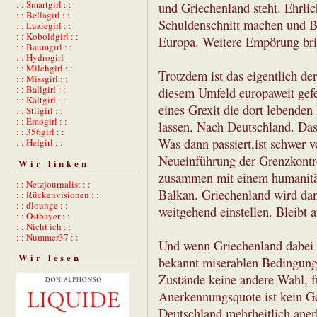
: : Smartgirl : :
und Griechenland steht. Ehrlich
: : Bellagirl : :
Schuldenschnitt machen und Bas
: : Luziegirl : :
: : Koboldgirl : :
Europa. Weitere Empörung brin
: : Baumgirl : :
: : Hydrogirl
: : Milchgirl : :
Trotzdem ist das eigentlich de
: : Missgirl : :
: : Ballgirl : :
diesem Umfeld europaweit gefe
: : Kaltgirl : :
eines Grexit die dort lebenden
: : Stilgirl : :
: : Emogirl : :
lassen. Nach Deutschland. Das
: : 356girl : :
Was dann passiert,ist schwer vo
: : Helgirl : :
Neueinführung der Grenzkontr
Wir linken
zusammen mit einem humanitär
: : Netzjournalist : :
Balkan. Griechenland wird dan
: : Rückenvisionen : :
: : dlounge : :
weitgehend einstellen. Bleibt a
: : Ostbayer : :
: : Nicht ich : :
: : Nummer37 : :
Und wenn Griechenland dabei bl
Wir lesen
bekannt miserablen Bedingung
Zustände keine andere Wahl, f
Anerkennungsquote ist kein G
Deutschland mehrheitlich aner