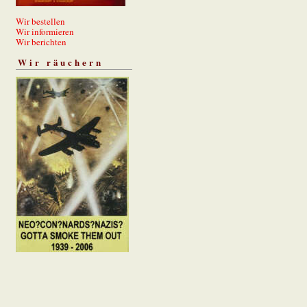
Wir bestellen
Wir informieren
Wir berichten
Wir räuchern