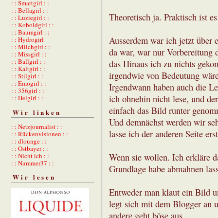
: : Smartgirl : :
: : Bellagirl : :
Theoretisch ja. Praktisch ist e
: : Luziegirl : :
: : Koboldgirl : :
: : Baumgirl : :
Ausserdem war ich jetzt über e
: : Hydrogirl
: : Milchgirl : :
da war, war nur Vorbereitung 
: : Missgirl : :
: : Ballgirl : :
das Hinaus ich zu nichts gekom
: : Kaltgirl : :
irgendwie von Bedeutung wäre, 
: : Stilgirl : :
: : Emogirl : :
Irgendwann haben auch die Leu
: : 356girl : :
ich ohnehin nicht lese, und de
: : Helgirl : :
einfach das Bild runter genomm
Wir linken
Und demnächst werden wir seh
: : Netzjournalist : :
lasse ich der anderen Seite ers
: : Rückenvisionen : :
: : dlounge : :
: : Ostbayer : :
Wenn sie wollen. Ich erkläre 
: : Nicht ich : :
: : Nummer37 : :
Grundlage habe abmahnen lasse
Wir lesen
Entweder man klaut ein Bild u
legt sich mit dem Blogger an u
andere geht böse aus.