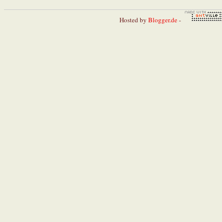
Hosted by
Blogger.de
-