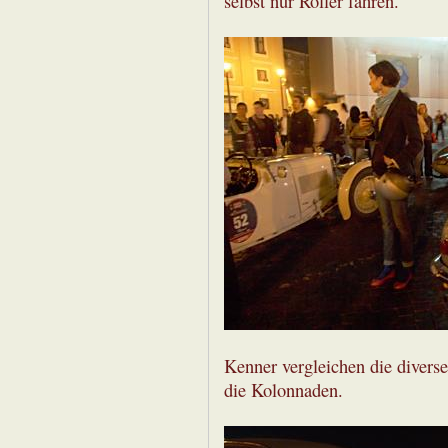
selbst nur Roller fahren.
Kenner vergleichen die divers
die Kolonnaden.