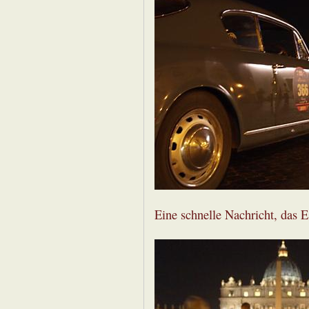
Eine schnelle Nachricht, das E