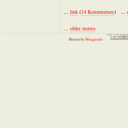
...
link
(
14 Kommentare
) ...
...
older stories
Hosted by
Blogger.de
-