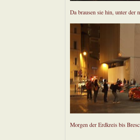
Da brausen sie hin, unter der 
Morgen der Erdkreis bis Bresc