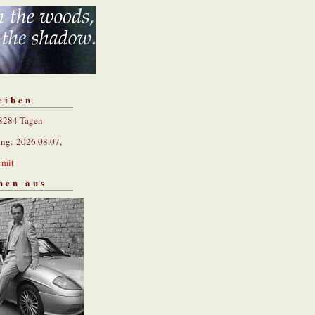
eiben
 8284 Tagen
ung: 2026.08.07,
n
mit
hen aus