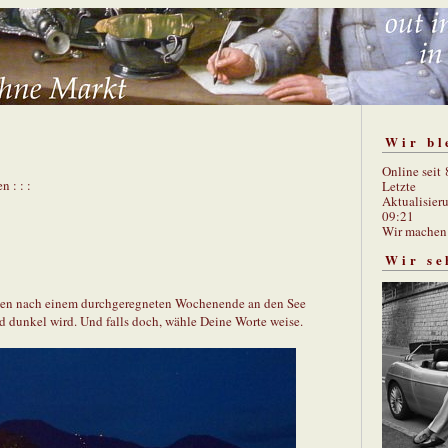
Wir bl
Online seit
n : : :
Letzte
Aktualisier
09:21
Wir mache
Wir se
nten nach einem durchgeregneten Wochenende an den See
d dunkel wird. Und falls doch, wähle Deine Worte weise.