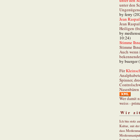
unter den Sc
unter den Sc
Ungenügend 
by ferry (20
Jean Raspail
Jean Raspai
Heiligen (fr
by mediense
10:24)
Stimme Ihnen
Stimme Ihne
Auch wenn i
bekennender
by buerger 
Für
Kleinsch
Analphabet
Spinner, dre
Controlschw
Nasenbären 
Wer damit n
weiss - prim
Wir zi
Ich bin stolz a
Kultur, mit de
dass Medienma
Medienmanipul