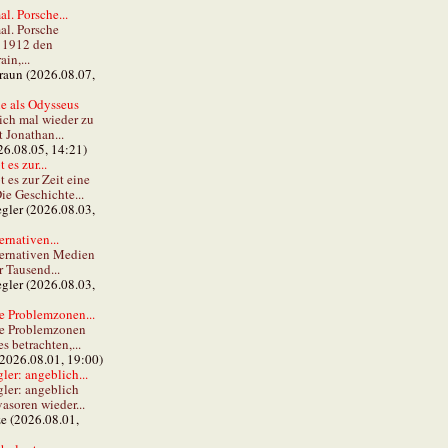
al. Porsche...
al. Porsche
e 1912 den
in,...
braun (2026.08.07,
e als Odysseus
lich mal wieder zu
t Jonathan...
26.08.05, 14:21)
 es zur...
t es zur Zeit eine
ie Geschichte...
gler (2026.08.03,
ernativen...
ternativen Medien
r Tausend...
gler (2026.08.03,
e Problemzonen...
ie Problemzonen
s betrachten,...
(2026.08.01, 19:00)
er: angeblich...
ler: angeblich
vasoren wieder...
ze (2026.08.01,