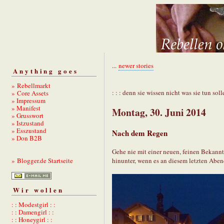
...
newer stories
Anything goes
» Rebellmarkt
: : : denn sie wissen nicht was sie tun solle
» Core Assets
» Impressum
» Manifest
Montag, 30. Juni 2014
» Grusswort
» Istzustand
» Esszustand
Nach dem Regen
» Don B2B
Gehe nie mit einer neuen, feinen Bekan
hinunter, wenn es an diesem letzten Aben
» Blogger.de Startseite
Wir wollen
: : Modestgirl : :
: : Damengirl : :
: : Honeygirl : :