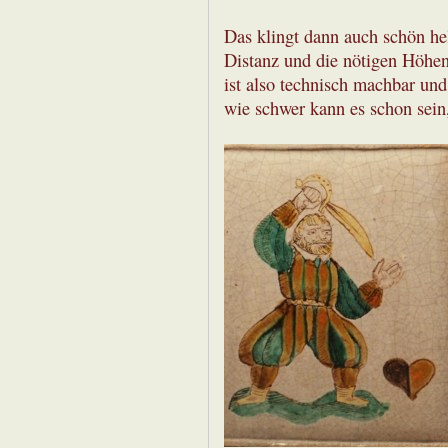
Das klingt dann auch schön he
Distanz und die nötigen Höhen
ist also technisch machbar un
wie schwer kann es schon sein