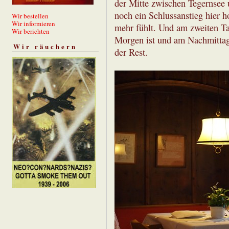
der Mitte zwischen Tegernsee 
noch ein Schlussanstieg hier 
Wir bestellen
Wir informieren
mehr fühlt. Und am zweiten Ta
Wir berichten
Morgen ist und am Nachmittag 
Wir räuchern
der Rest.