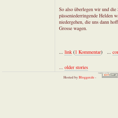
So also überlegen wir und die S
pässeniederringende Helden wa
niedergehen, die uns dann hof
Grosse wagen.
...
link
(
1 Kommentar
) ...
co
...
older stories
Hosted by
Blogger.de
-