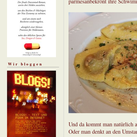
parmesanbekrönt ihre Schwi
Wir bloggen
Und da kommt man natürlich a
Oder man denkt an den Umstan