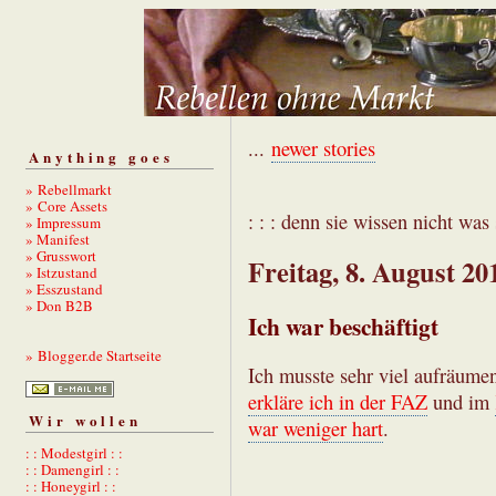
...
newer stories
Anything goes
» Rebellmarkt
» Core Assets
: : : denn sie wissen nicht was s
» Impressum
» Manifest
» Grusswort
Freitag, 8. August 20
» Istzustand
» Esszustand
» Don B2B
Ich war beschäftigt
» Blogger.de Startseite
Ich musste sehr viel aufräum
erkläre ich in der FAZ
und im
Wir wollen
war weniger hart
.
: : Modestgirl : :
: : Damengirl : :
: : Honeygirl : :