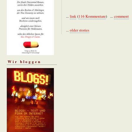
...
link
(
116 Kommentare
) ...
comment
...
older stories
Wir bloggen