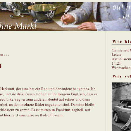
Wir bl
Online seit
n : : :
Letzte
Aktualisier
14:21
4
Wir mache
Wir se
erkunft, der eine hat ein Rad und der andere hat keines. Ich
, und sie diskutieren lebhaft auf holprigem Englisch, dass es
ed bike, sagt er zum anderen, deutet auf seines und dann
bei, an dem mehrere Räder angekettet sind. Der eine bleibt
hlössern zu zerren. Es ist mitten in Frankfurt, taghell, auf
d hier zerrt einer also an Radschlössern.