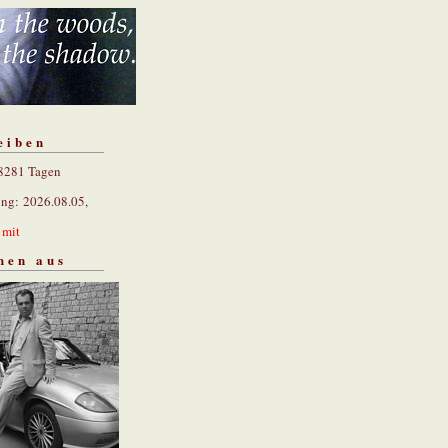
eiben
 8281 Tagen
ung: 2026.08.05,
n
mit
hen aus