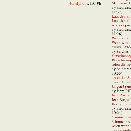
Miniserie: D
donalphons
, 19:19h
by mediense
11:32)
Laut den alt
Laut den al
sind ein paa
by mediense
11:26)
Wenn wir di
Wenn wir d
dieses Lande
by kalchas 
@mediensegl
@medienseg
seien die In
by colorcra
00:53)
unter den Sc
unter den Sc
Ungenügend 
by ferry (20
Jean Raspail
Jean Raspai
Heiligen (fr
by mediense
10:24)
Stimme Ihnen
Stimme Ihne
Auch wenn i
bekennender