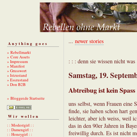
...
newer stories
Anything goes
» Rebellmarkt
» Core Assets
: : : denn sie wissen nicht was s
» Impressum
» Manifest
» Grusswort
Samstag, 19. Septem
» Istzustand
» Esszustand
» Don B2B
Abtreibug ist kein Spass
» Blogger.de Startseite
uns selbst, wenn Frauen eine S
finde, sie haben schon hart gen
Wir wollen
leichter, aber ich weiss, weil
das in den 90er Jahren in Bay
: : Modestgirl : :
: : Damengirl : :
freiwillig durch. Es ist nicht
: : Honeygirl : :