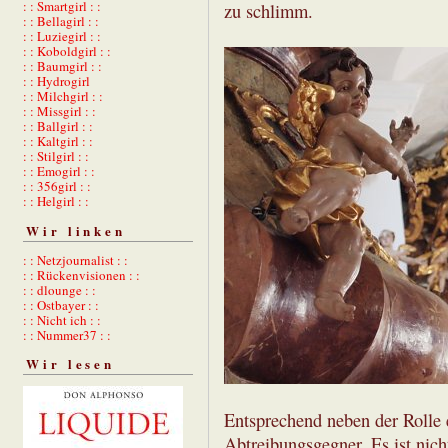
: : Smartgirl : :
zu schlimm.
: : Bellagirl : :
: : Luziegirl : :
: : Koboldgirl : :
: : Baumgirl : :
: : Hydrogirl
: : Milchgirl : :
: : Missgirl : :
: : Ballgirl : :
: : Kaltgirl : :
: : Stilgirl : :
: : Emogirl : :
: : 356girl : :
: : Helgirl : :
Wir linken
: : Netzjournalist : :
: : Rückenvisionen : :
: : dlounge : :
: : Ostbayer : :
: : Nicht ich : :
: : Nummer37 : :
Wir lesen
Entsprechend neben der Rolle
Abtreibungsgegner. Es ist nich