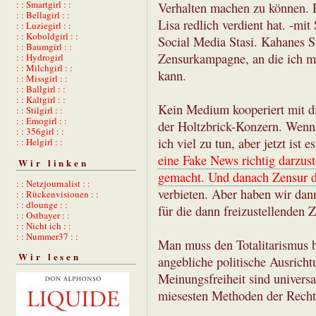
: : Smartgirl : :
Verhalten machen zu können. E
: : Bellagirl : :
Lisa redlich verdient hat. -mi
: : Luziegirl : :
: : Koboldgirl : :
Social Media Stasi. Kahanes St
: : Baumgirl : :
Zensurkampagne, an die ich mi
: : Hydrogirl
: : Milchgirl : :
kann.
: : Missgirl : :
: : Ballgirl : :
: : Kaltgirl : :
Kein Medium kooperiert mit di
: : Stilgirl : :
: : Emogirl : :
der Holtzbrick-Konzern. Wenn
: : 356girl : :
ich viel zu tun, aber jetzt ist 
: : Helgirl : :
eine Fake News richtig darzust
Wir linken
gemacht. Und danach Zensur d
: : Netzjournalist : :
verbieten. Aber haben wir da
: : Rückenvisionen : :
: : dlounge : :
für die dann freizustellenden Z
: : Ostbayer : :
: : Nicht ich : :
: : Nummer37 : :
Man muss den Totalitarismus 
Wir lesen
angebliche politische Ausrichtu
Meinungsfreiheit sind universa
miesesten Methoden der Rech