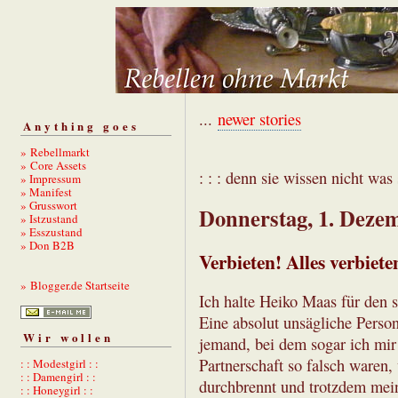
...
newer stories
Anything goes
» Rebellmarkt
» Core Assets
: : : denn sie wissen nicht was s
» Impressum
» Manifest
» Grusswort
Donnerstag, 1. Deze
» Istzustand
» Esszustand
» Don B2B
Verbieten! Alles verbiete
» Blogger.de Startseite
Ich halte Heiko Maas für den s
Eine absolut unsägliche Person
Wir wollen
jemand, bei dem sogar ich mir 
Partnerschaft so falsch waren,
: : Modestgirl : :
: : Damengirl : :
durchbrennt und trotzdem mein
: : Honeygirl : :