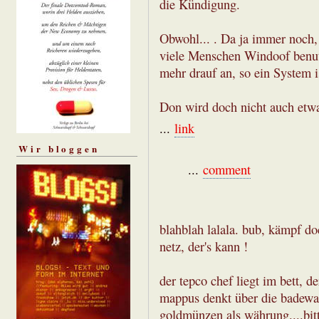
die Kündigung.
Obwohl... . Da ja immer noch,
viele Menschen Windoof benutz
mehr drauf an, so ein System i
Don wird doch nicht auch etwa
...
link
Wir bloggen
...
comment
blahblah lalala. bub, kämpf do
netz, der's kann !
der tepco chef liegt im bett, d
mappus denkt über die badewa
goldmünzen als währung....bit