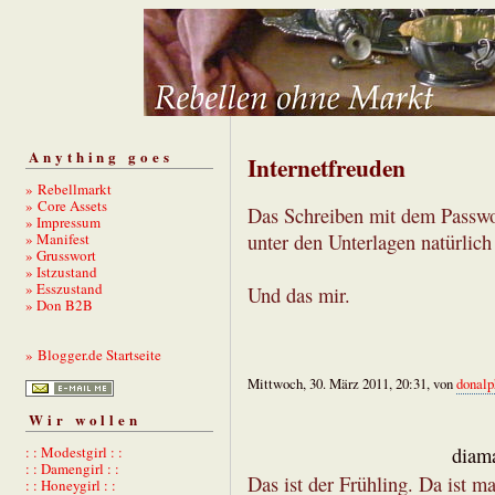
Anything goes
Internetfreuden
» Rebellmarkt
» Core Assets
Das Schreiben mit dem Passw
» Impressum
» Manifest
unter den Unterlagen natürlic
» Grusswort
» Istzustand
» Esszustand
Und das mir.
» Don B2B
» Blogger.de Startseite
Mittwoch, 30. März 2011, 20:31, von
donalp
Wir wollen
: : Modestgirl : :
diama
: : Damengirl : :
Das ist der Frühling. Da ist m
: : Honeygirl : :