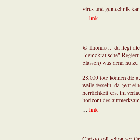
virus und gentechnik ka
...
link
@ ilnonno ... da liegt di
"demokratische" Regierun
blassen) was denn nu zu t
28.000 tote können die a
weile fesseln. da geht ein
herrlichkeit erst im ver
horizont des aufmerksamke
...
link
Christo soll schon vor Ort