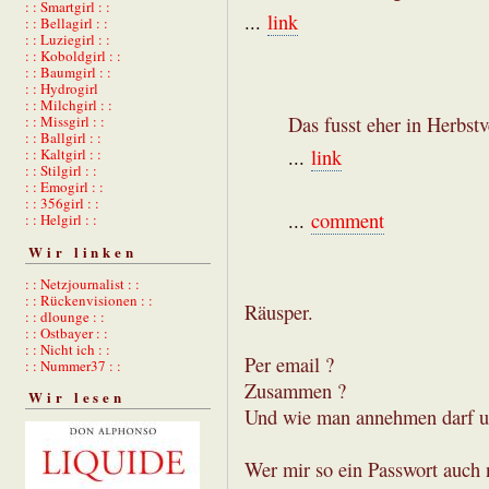
: : Smartgirl : :
...
link
: : Bellagirl : :
: : Luziegirl : :
: : Koboldgirl : :
: : Baumgirl : :
: : Hydrogirl
: : Milchgirl : :
: : Missgirl : :
Das fusst eher in Herbstv
: : Ballgirl : :
: : Kaltgirl : :
...
link
: : Stilgirl : :
: : Emogirl : :
: : 356girl : :
...
comment
: : Helgirl : :
Wir linken
: : Netzjournalist : :
: : Rückenvisionen : :
Räusper.
: : dlounge : :
: : Ostbayer : :
: : Nicht ich : :
Per email ?
: : Nummer37 : :
Zusammen ?
Wir lesen
Und wie man annehmen darf un
Wer mir so ein Passwort auch