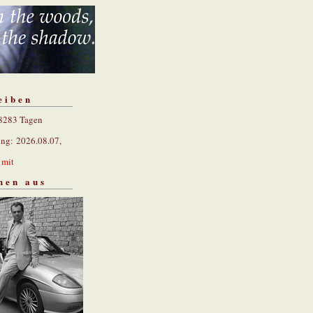
eiben
 8283 Tagen
ung: 2026.08.07,
n
mit
hen aus