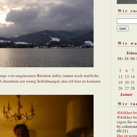
Wir su
Wir w
Febru
Mo
Di
Mi
5
6
7
Berge von ungelesenen Büchern dabei, immer noch stattliche
12
13
14
obendrein ein wenig Schlafmangel, den ich hier zu kurieren
19
20
21
26
27
28
Januar
Wir tu
@folkher bra
@folkher br
sagen Sie wa
by colorcra
09:21)
Das ist norm