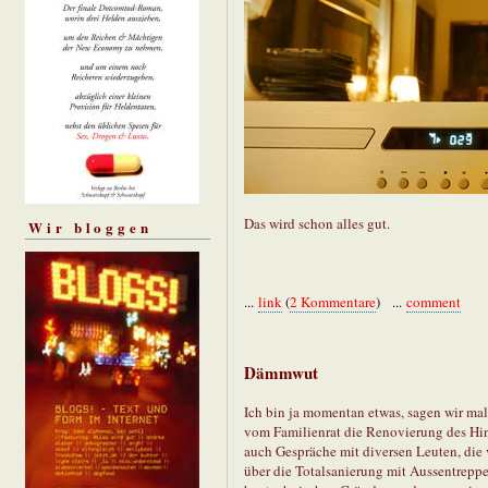
Das wird schon alles gut.
Wir bloggen
...
link
(
2 Kommentare
) ...
comment
Dämmwut
Ich bin ja momentan etwas, sagen wir mal
vom Familienrat die Renovierung des Hin
auch Gespräche mit diversen Leuten, die
über die Totalsanierung mit Aussentreppe b