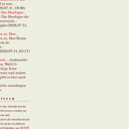
ja eine...
26.07.31, 18:00)
 Das Heerlager...
l Das Heerlager der
anzösisch...
gler (2026.07.31,
 zu, Herr...
n zu, Herr Braun.
ch als
...
(2026.07.31, 03:17)
wä...
, strukturelle
en, Web2.0-
ckige Issue
eine und andere
gibt es hier auch
ichts anzufangen
a.
tieren
uf eine demokratische
r bewiesen worden ist,
cht und
ation das demokratische
in nicht erschüttern
rd Schröder am 18.9.05