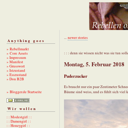
...
newer stories
Anything goes
» Rebellmarkt
: : : denn sie wissen nicht was sie tun solle
» Core Assets
» Impressum
» Manifest
Montag, 5. Februar 2018
» Grusswort
» Istzustand
» Esszustand
Puderzucker
» Don B2B
Es braucht nur ein paar Zentimeter Schnee
Bäume sind weiss, und es fühlt sich viel kä
» Blogger.de Startseite
Wir wollen
: : Modestgirl : :
: : Damengirl : :
: : Honeygirl : :