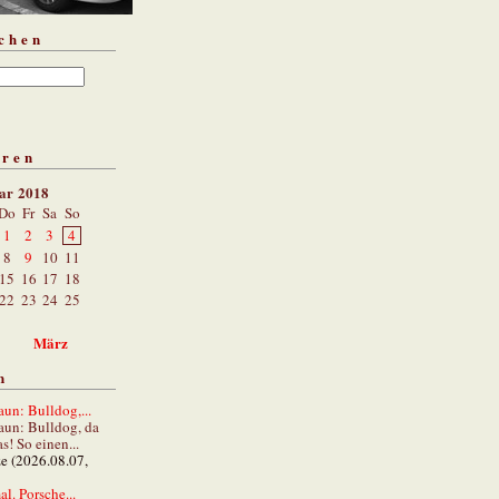
chen
aren
ar 2018
Do
Fr
Sa
So
1
2
3
4
8
9
10
11
15
16
17
18
22
23
24
25
März
n
un: Bulldog,...
aun: Bulldog, da
s! So einen...
ze (2026.08.07,
al. Porsche...