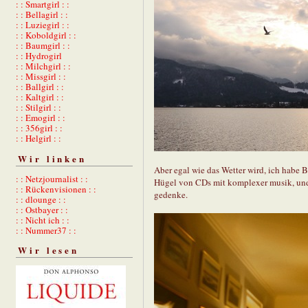
: : Smartgirl : :
: : Bellagirl : :
: : Luziegirl : :
: : Koboldgirl : :
: : Baumgirl : :
: : Hydrogirl
: : Milchgirl : :
: : Missgirl : :
: : Ballgirl : :
: : Kaltgirl : :
: : Stilgirl : :
: : Emogirl : :
: : 356girl : :
: : Helgirl : :
Wir linken
Aber egal wie das Wetter wird, ich habe 
: : Netzjournalist : :
Hügel von CDs mit komplexer musik, und 
: : Rückenvisionen : :
gedenke.
: : dlounge : :
: : Ostbayer : :
: : Nicht ich : :
: : Nummer37 : :
Wir lesen