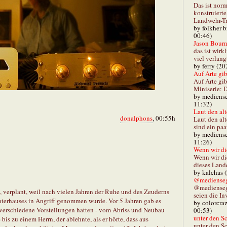
Das ist norm
konstruiert
Landwehr-Tra
by folkher 
00:46)
Jason Bourn
das ist wirk
viel verlang
by ferry (20
Auf Arte gibt
Auf Arte gib
Miniserie: D
by mediense
11:32)
Laut den alt
donalphons
, 00:55h
Laut den al
sind ein paa
by mediense
11:26)
Wenn wir di
Wenn wir d
dieses Lande
by kalchas 
@mediensegl
@medienseg
, verplant, weil nach vielen Jahren der Ruhe und des Zeuderns
seien die In
terhauses in Angriff genommen wurde. Vor 5 Jahren gab es
by colorcra
 verschiedene Vorstellungen hatten - vom Abriss und Neubau
00:53)
unter den Sc
is zu einem Herrn, der ablehnte, als er hörte, dass aus
unter den Sc