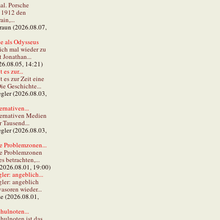
al. Porsche
e 1912 den
in,...
braun (2026.08.07,
e als Odysseus
lich mal wieder zu
t Jonathan...
26.08.05, 14:21)
 es zur...
t es zur Zeit eine
ie Geschichte...
gler (2026.08.03,
ernativen...
ternativen Medien
r Tausend...
gler (2026.08.03,
e Problemzonen...
ie Problemzonen
s betrachten,...
(2026.08.01, 19:00)
er: angeblich...
ler: angeblich
vasoren wieder...
ze (2026.08.01,
hulnoten...
hulnoten ist das