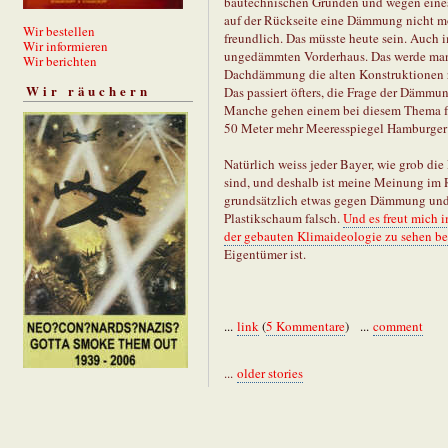
bautechnischen Gründen und wegen eines
auf der Rückseite eine Dämmung nicht mö
Wir bestellen
freundlich. Das müsste heute sein. Auch 
Wir informieren
ungedämmten Vorderhaus. Das werde man 
Wir berichten
Dachdämmung die alten Konstruktionen ruini
Wir räuchern
Das passiert öfters, die Frage der Dämmu
Manche gehen einem bei diesem Thema fas
50 Meter mehr Meeresspiegel Hamburger
Natürlich weiss jeder Bayer, wie grob die
sind, und deshalb ist meine Meinung im Re
grundsätzlich etwas gegen Dämmung und 
Plastikschaum falsch.
Und es freut mich 
der gebauten Klimaideologie zu sehen 
Eigentümer ist.
...
link
(
5 Kommentare
) ...
comment
...
older stories