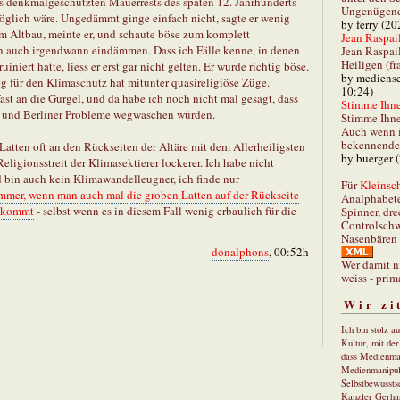
 denkmalgeschützten Mauerrests des späten 12. Jahrhunderts
Ungenügend 
glich wäre. Ungedämmt ginge einfach nicht, sagte er wenig
by ferry (20
im Altbau, meinte er, und schaute böse zum komplett
Jean Raspail
auch irgendwann eindämmen. Dass ich Fälle kenne, in denen
Jean Raspai
Heiligen (fr
ert hatte, liess er erst gar nicht gelten. Er wurde richtig böse.
by mediense
ng für den Klimaschutz hat mitunter quasireligiöse Züge.
10:24)
t an die Gurgel, und da habe ich noch nicht mal gesagt, dass
Stimme Ihnen
 und Berliner Probleme wegwaschen würden.
Stimme Ihne
Auch wenn i
bekennender
 Latten oft an den Rückseiten der Altäre mit dem Allerheiligsten
by buerger 
ligionsstreit der Klimasektierer lockerer. Ich habe nicht
bin auch kein Klimawandelleugner, ich finde nur
Für
Kleinsch
immer, wenn man auch mal die groben Latten auf der Rückseite
Analphabet
bekommt
- selbst wenn es in diesem Fall wenig erbaulich für die
Spinner, dre
Controlschw
Nasenbären 
donalphons
, 00:52h
Wer damit n
weiss - prim
Wir zi
Ich bin stolz a
Kultur, mit de
dass Medienma
Medienmanipul
Selbstbewusstse
Kanzler Gerha