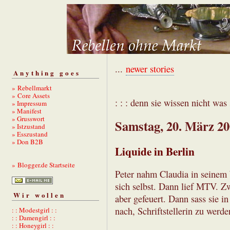
...
newer stories
Anything goes
» Rebellmarkt
» Core Assets
: : : denn sie wissen nicht was s
» Impressum
» Manifest
» Grusswort
Samstag, 20. März 2
» Istzustand
» Esszustand
» Don B2B
Liquide in Berlin
» Blogger.de Startseite
Peter nahm Claudia in seinem 
sich selbst. Dann lief MTV. Z
Wir wollen
aber gefeuert. Dann sass sie i
nach, Schriftstellerin zu werde
: : Modestgirl : :
: : Damengirl : :
: : Honeygirl : :