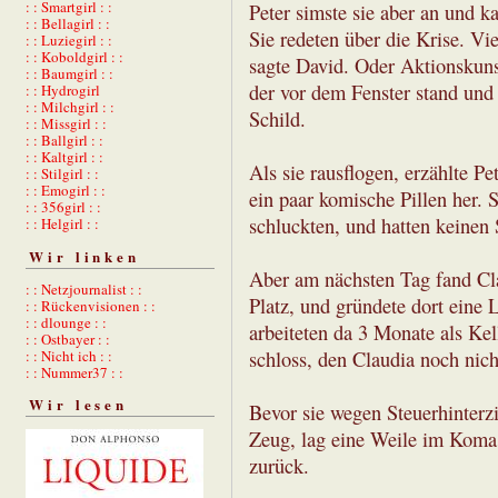
: : Smartgirl : :
Peter simste sie aber an und 
: : Bellagirl : :
Sie redeten über die Krise. Vi
: : Luziegirl : :
: : Koboldgirl : :
sagte David. Oder Aktionskunst
: : Baumgirl : :
der vor dem Fenster stand und
: : Hydrogirl
: : Milchgirl : :
Schild.
: : Missgirl : :
: : Ballgirl : :
: : Kaltgirl : :
Als sie rausflogen, erzählte Pe
: : Stilgirl : :
: : Emogirl : :
ein paar komische Pillen her. 
: : 356girl : :
schluckten, und hatten keinen 
: : Helgirl : :
Wir linken
Aber am nächsten Tag fand Cl
: : Netzjournalist : :
Platz, und gründete dort eine
: : Rückenvisionen : :
: : dlounge : :
arbeiteten da 3 Monate als Kel
: : Ostbayer : :
schloss, den Claudia noch nich
: : Nicht ich : :
: : Nummer37 : :
Wir lesen
Bevor sie wegen Steuerhinterzi
Zeug, lag eine Weile im Koma
zurück.