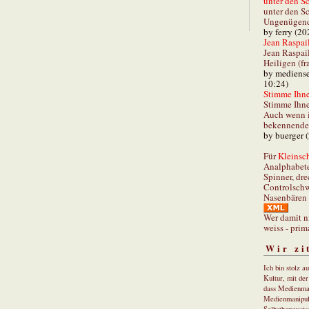
unter den Sc
unter den Sc
Ungenügend 
by ferry (20
Jean Raspail
Jean Raspai
Heiligen (fr
by mediense
10:24)
Stimme Ihnen
Stimme Ihne
Auch wenn i
bekennender
by buerger 
Für
Kleinsch
Analphabet
Spinner, dre
Controlschw
Nasenbären 
Wer damit n
weiss - prim
Wir zi
Ich bin stolz a
Kultur, mit de
dass Medienma
Medienmanipul