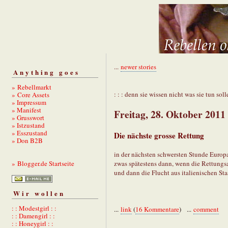
...
newer stories
Anything goes
» Rebellmarkt
: : : denn sie wissen nicht was sie tun solle
» Core Assets
» Impressum
» Manifest
Freitag, 28. Oktober 2011
» Grusswort
» Istzustand
» Esszustand
Die nächste grosse Rettung
» Don B2B
in der nächsten schwersten Stunde Europ
zwas spätestens dann, wenn die Rettungsa
» Blogger.de Startseite
und dann die Flucht aus italienischen Sta
Wir wollen
: : Modestgirl : :
...
link
(
16 Kommentare
) ...
comment
: : Damengirl : :
: : Honeygirl : :