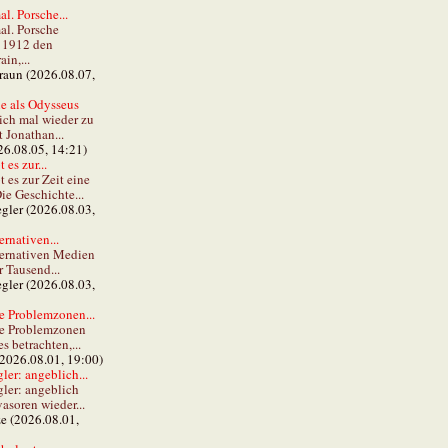
al. Porsche...
al. Porsche
e 1912 den
in,...
braun (2026.08.07,
e als Odysseus
lich mal wieder zu
t Jonathan...
26.08.05, 14:21)
 es zur...
t es zur Zeit eine
ie Geschichte...
gler (2026.08.03,
ernativen...
ternativen Medien
r Tausend...
gler (2026.08.03,
e Problemzonen...
ie Problemzonen
s betrachten,...
(2026.08.01, 19:00)
er: angeblich...
ler: angeblich
vasoren wieder...
ze (2026.08.01,