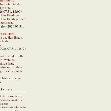
hulnoten...
hulnoten ist das
ja eine...
26.07.31, 18:00)
 Das Heerlager...
l Das Heerlager der
anzösisch...
gler (2026.07.31,
 zu, Herr...
n zu, Herr Braun.
ch als
...
(2026.07.31, 03:17)
wä...
, strukturelle
en, Web2.0-
ckige Issue
eine und andere
gibt es hier auch
ichts anzufangen
a.
tieren
uf eine demokratische
r bewiesen worden ist,
cht und
ation das demokratische