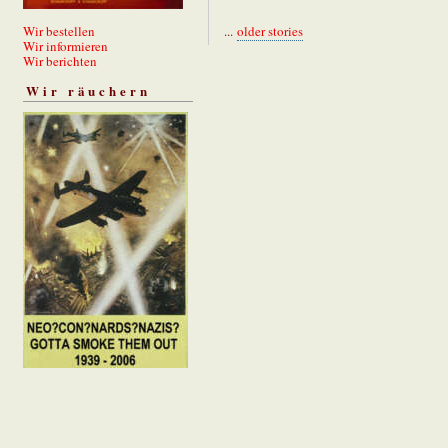
Wir bestellen
...
older stories
Wir informieren
Wir berichten
Wir räuchern