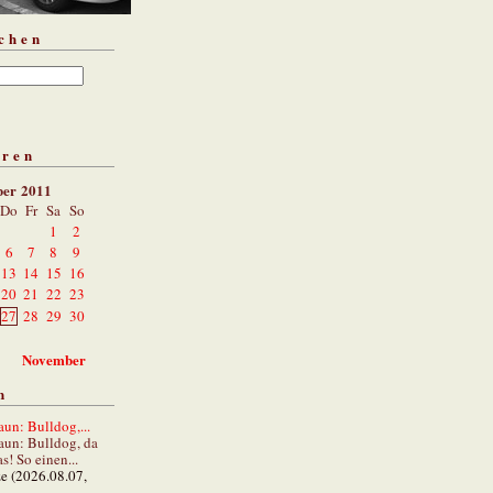
chen
aren
ber 2011
Do
Fr
Sa
So
1
2
6
7
8
9
13
14
15
16
20
21
22
23
27
28
29
30
November
n
un: Bulldog,...
aun: Bulldog, da
s! So einen...
ze (2026.08.07,