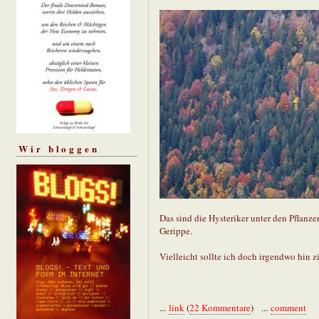
Wir bloggen
Das sind die Hysteriker unter den Pflanze
Gerippe.
Vielleicht sollte ich doch irgendwo hin 
...
link
(
22 Kommentare
) ...
comment