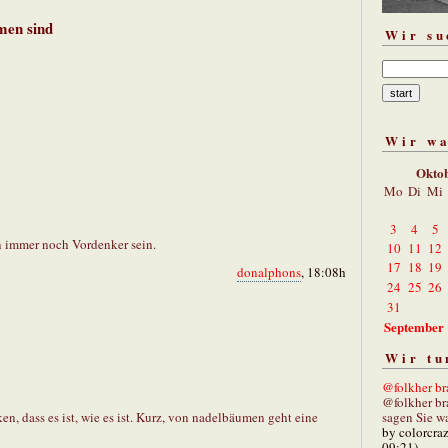
men sind
Wir su
Wir w
Okto
Mo
Di
Mi
3
4
5
n immer noch Vordenker sein.
10
11
12
17
18
19
donalphons
, 18:08h
24
25
26
31
September
Wir tu
@folkher bra
@folkher br
sagen Sie wa
n, dass es ist, wie es ist. Kurz, von nadelbäumen geht eine
by colorcra
09:21)