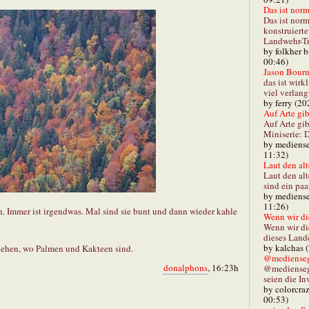
Das ist norm
Das ist norm
konstruiert
Landwehr-Tra
by folkher 
00:46)
Jason Bourn
das ist wirk
viel verlang
by ferry (20
Auf Arte gibt
Auf Arte gib
Miniserie: D
by mediense
11:32)
Laut den alt
Laut den al
sind ein paa
by mediense
11:26)
n. Immer ist irgendwas. Mal sind sie bunt und dann wieder kahle
Wenn wir di
Wenn wir d
dieses Lande
by kalchas 
ziehen, wo Palmen und Kakteen sind.
@mediensegl
donalphons
, 16:23h
@medienseg
seien die In
by colorcra
00:53)