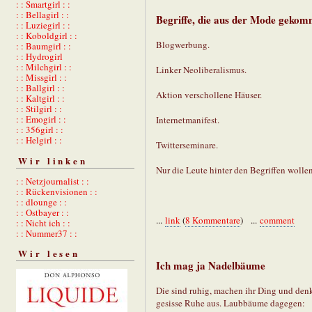
: : Smartgirl : :
: : Bellagirl : :
Begriffe, die aus der Mode gekom
: : Luziegirl : :
: : Koboldgirl : :
Blogwerbung.
: : Baumgirl : :
: : Hydrogirl
: : Milchgirl : :
Linker Neoliberalismus.
: : Missgirl : :
: : Ballgirl : :
Aktion verschollene Häuser.
: : Kaltgirl : :
: : Stilgirl : :
: : Emogirl : :
Internetmanifest.
: : 356girl : :
: : Helgirl : :
Twitterseminare.
Wir linken
Nur die Leute hinter den Begriffen wolle
: : Netzjournalist : :
: : Rückenvisionen : :
: : dlounge : :
: : Ostbayer : :
...
link
(
8 Kommentare
) ...
comment
: : Nicht ich : :
: : Nummer37 : :
Wir lesen
Ich mag ja Nadelbäume
Die sind ruhig, machen ihr Ding und denke
gesisse Ruhe aus. Laubbäume dagegen: