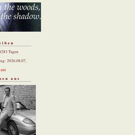
eiben
 8283 Tagen
ung: 2026.08.07,
n
mit
hen aus