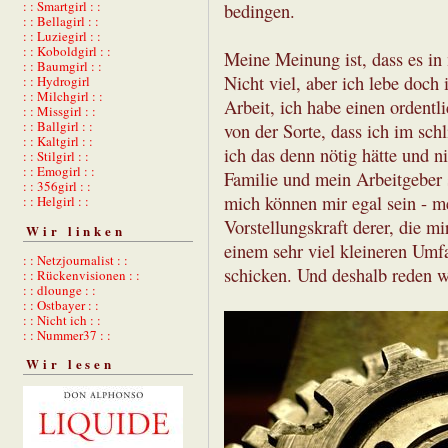
: : Smartgirl : :
bedingen.
: : Bellagirl : :
: : Luziegirl : :
: : Koboldgirl : :
Meine Meinung ist, dass es in
: : Baumgirl : :
Nicht viel, aber ich lebe doch 
: : Hydrogirl
: : Milchgirl : :
Arbeit, ich habe einen ordentl
: : Missgirl : :
: : Ballgirl : :
von der Sorte, dass ich im sch
: : Kaltgirl : :
ich das denn nötig hätte und n
: : Stilgirl : :
: : Emogirl : :
Familie und mein Arbeitgeber 
: : 356girl : :
mich können mir egal sein - me
: : Helgirl : :
Vorstellungskraft derer, die mi
Wir linken
einem sehr viel kleineren Umf
: : Netzjournalist : :
schicken. Und deshalb reden wi
: : Rückenvisionen : :
: : dlounge : :
: : Ostbayer : :
: : Nicht ich : :
: : Nummer37 : :
Wir lesen