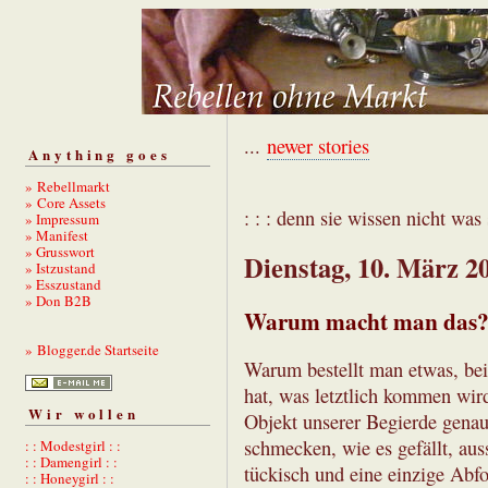
...
newer stories
Anything goes
» Rebellmarkt
» Core Assets
: : : denn sie wissen nicht was s
» Impressum
» Manifest
» Grusswort
Dienstag, 10. März 2
» Istzustand
» Esszustand
» Don B2B
Warum macht man das
» Blogger.de Startseite
Warum bestellt man etwas, be
hat, was letztlich kommen wird
Wir wollen
Objekt unserer Begierde genau
schmecken, wie es gefällt, aus
: : Modestgirl : :
: : Damengirl : :
tückisch und eine einzige Abfo
: : Honeygirl : :