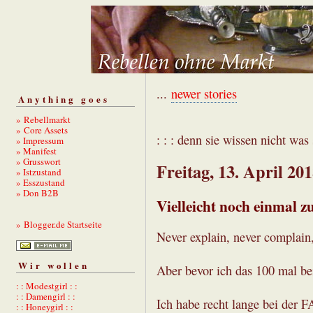
...
newer stories
Anything goes
» Rebellmarkt
» Core Assets
: : : denn sie wissen nicht was s
» Impressum
» Manifest
» Grusswort
Freitag, 13. April 20
» Istzustand
» Esszustand
» Don B2B
Vielleicht noch einmal 
» Blogger.de Startseite
Never explain, never complain, 
Wir wollen
Aber bevor ich das 100 mal bei
: : Modestgirl : :
: : Damengirl : :
Ich habe recht lange bei der F
: : Honeygirl : :