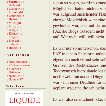
: : Smartgirl : :
schon so sagen, wurde so entsc
: : Bellagirl : :
Möglichkeit hatte, mich dazu 
: : Luziegirl : :
: : Koboldgirl : :
war aufgrund anstehender Plan
: : Baumgirl : :
einzige Möglichkeit wäre eine
: : Hydrogirl
: : Milchgirl : :
gewinnbar war, aber auf der an
: : Missgirl : :
: : Ballgirl : :
FAZ die Blogs trotzdem nicht w
: : Kaltgirl : :
auf. Wer nicht will, will nicht
: : Stilgirl : :
: : Emogirl : :
: : 356girl : :
Es war nur so mittelschön, das
: : Helgirl : :
FAZ in einem Shitstorm mündet
Wir linken
eigentlich auch Grund sein sol
: : Netzjournalist : :
Grenzen des Rechtsstaates hinw
: : Rückenvisionen : :
: : dlounge : :
Todeswunsch hierzulande legal
: : Ostbayer : :
noch zwei dran andere Dinge i
: : Nicht ich : :
: : Nummer37 : :
war - mit einer Deadline für di
Wir lesen
geplant war, und die ich nicht
Es war also sehr schnell klar, 