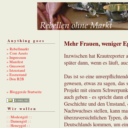
Anything goes
Mehr Frauen, weniger E
» Rebellmarkt
» Core Assets
Inzwischen hat Krautreporter a
» Impressum
» Manifest
später dann, wenn es läuft, au
» Grusswort
» Istzustand
» Esszustand
Das ist so eine unverpflichtend
» Don B2B
gewesen, etwas zu sagen, das 
Projekt mit einem Schwerpunk
» Blogger.de Startseite
auch geben - es spricht dann e
Geschichte und den Umstand, 
Wir wollen
Nachwuchses stellen, kann ma
überzuversichtlichen Typen, d
: : Modestgirl : :
: : Damengirl : :
Deutschlands kommen, um eine
: : Honeygirl : :