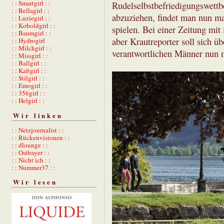
: : Smartgirl : :
Rudelselbstbefriedigungswettb
: : Bellagirl : :
abzuziehen, findet man nun mal
: : Luziegirl : :
: : Koboldgirl : :
spielen. Bei einer Zeitung mit 
: : Baumgirl : :
aber Krautreporter soll sich ü
: : Hydrogirl
: : Milchgirl : :
verantwortlichen Männer nun 
: : Missgirl : :
: : Ballgirl : :
: : Kaltgirl : :
: : Stilgirl : :
: : Emogirl : :
: : 356girl : :
: : Helgirl : :
Wir linken
: : Netzjournalist : :
: : Rückenvisionen : :
: : dlounge : :
: : Ostbayer : :
: : Nicht ich : :
: : Nummer37 : :
Wir lesen