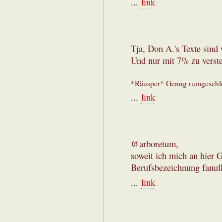
...
link
Tja, Don A.'s Texte sind 
Und nur mit 7% zu verst
*Räusper* Genug rumgeschlei
...
link
@arboretum,
soweit ich mich an hier 
Berufsbezeichnung fanull
...
link