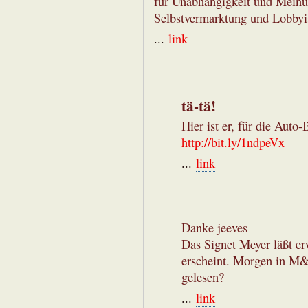
für Unabhängigkeit und Meinun
Selbstvermarktung und Lobbyi
...
link
tä-tä!
Hier ist er, für die Auto-
http://bit.ly/1ndpeVx
...
link
Danke jeeves
Das Signet Meyer läßt erw
erscheint. Morgen in M&
gelesen?
...
link