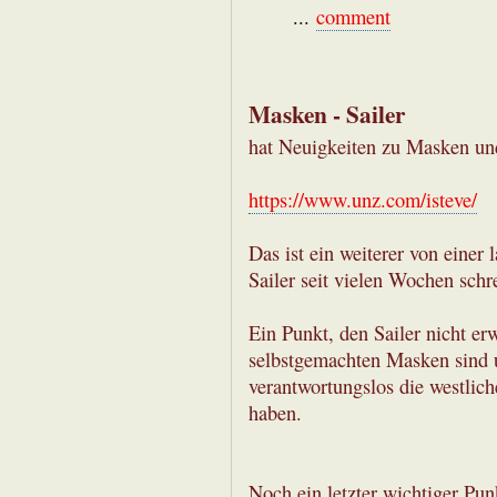
...
comment
Masken - Sailer
hat Neuigkeiten zu Masken un
https://www.unz.com/isteve/
Das ist ein weiterer von einer
Sailer seit vielen Wochen schre
Ein Punkt, den Sailer nicht er
selbstgemachten Masken sind un
verantwortungslos die westlich
haben.
Noch ein letzter wichtiger Pun