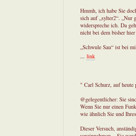
Hmmh, ich habe Sie doch
sich auf „sylter2“. „Nur 
widerspreche ich. Da geht
nicht bei dem bisher hie
„Schwule Sau“ ist bei mir
...
link
" Carl Schurz, auf heute 
@gelegentlicher: Sie sind
Wenn Sie nur einen Funk
wie ähnlich Sie und Ihre
Dieser Versuch, anständi
vereinnahmen... Sie werd