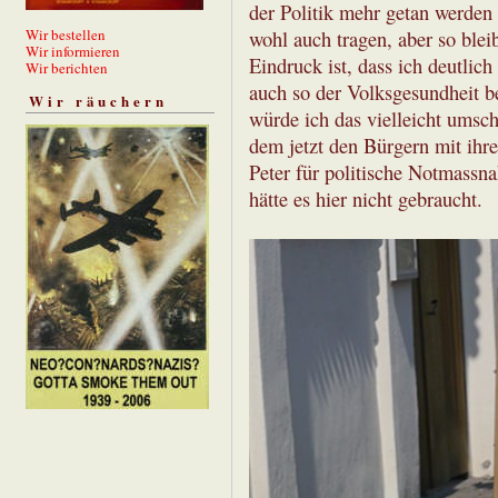
der Politik mehr getan werden
Wir bestellen
wohl auch tragen, aber so blei
Wir informieren
Eindruck ist, dass ich deutlich
Wir berichten
auch so der Volksgesundheit b
Wir räuchern
würde ich das vielleicht umsc
dem jetzt den Bürgern mit ihr
Peter für politische Notmassn
hätte es hier nicht gebraucht.