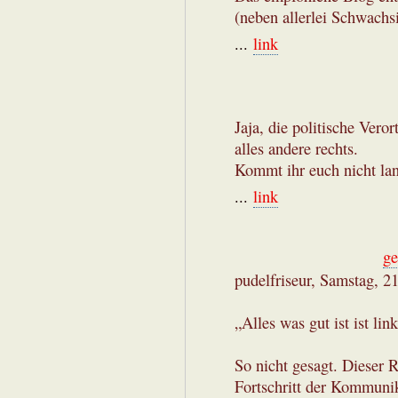
(neben allerlei Schwachsi
...
link
Jaja, die politische Veror
alles andere rechts.
Kommt ihr euch nicht l
...
link
ge
pudelfriseur, Samstag, 2
„Alles was gut ist ist lin
So nicht gesagt. Dieser R
Fortschritt der Kommunik