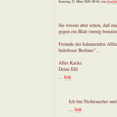
Samstag, 21. März 2020, 00:44, von
donalph
Sie wissen aber schon, daß ma
gegen ein Blatt (wenig benutzte
Freunde der kalauernden Allit
bidetloser Berliner"...
Alles Kacke
Deine Elli
...
link
Ich bin Nichtraucher und 
...
link