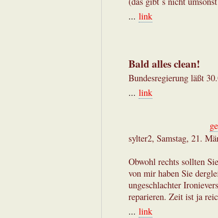
(das gibt´s nicht umsonst 
...
link
Bald alles clean!
Bundesregierung läßt 30
...
link
ge
sylter2, Samstag, 21. Mä
Obwohl rechts sollten Sie
von mir haben Sie derglei
ungeschlachter Ironiever
reparieren. Zeit ist ja reic
...
link