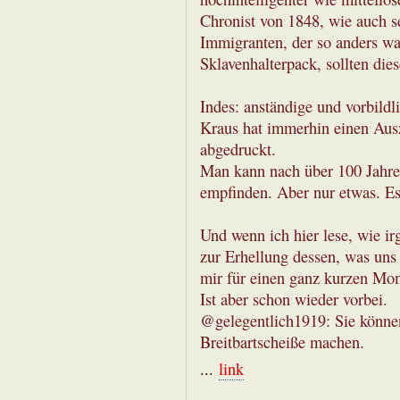
Chronist von 1848, wie auch s
Immigranten, der so anders war
Sklavenhalterpack, sollten di
Indes: anständige und vorbildl
Kraus hat immerhin einen Auszu
abgedruckt.
Man kann nach über 100 Jahren
empfinden. Aber nur etwas. Es 
Und wenn ich hier lese, wie 
zur Erhellung dessen, was un
mir für einen ganz kurzen Mo
Ist aber schon wieder vorbei.
@gelegentlich1919: Sie können
Breitbartscheiße machen.
...
link