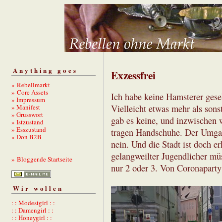
Anything goes
Exzessfrei
» Rebellmarkt
» Core Assets
Ich habe keine Hamsterer geseh
» Impressum
» Manifest
Vielleicht etwas mehr als sonst
» Grusswort
gab es keine, und inzwischen 
» Istzustand
» Esszustand
tragen Handschuhe. Der Umgang
» Don B2B
nein. Und die Stadt ist doch e
gelangweilter Jugendlicher müss
» Blogger.de Startseite
nur 2 oder 3. Von Coronaparty
Wir wollen
: : Modestgirl : :
: : Damengirl : :
: : Honeygirl : :