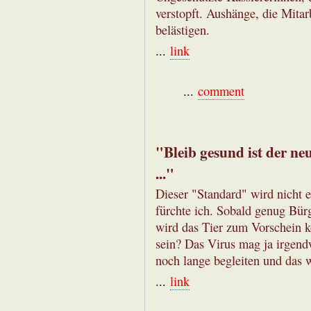
verstopft. Aushänge, die Mitar
belästigen.
...
link
...
comment
"Bleib gesund ist der n
..."
Dieser "Standard" wird nicht 
fürchte ich. Sobald genug Bürg
wird das Tier zum Vorschein 
sein? Das Virus mag ja irgend
noch lange begleiten und das 
...
link