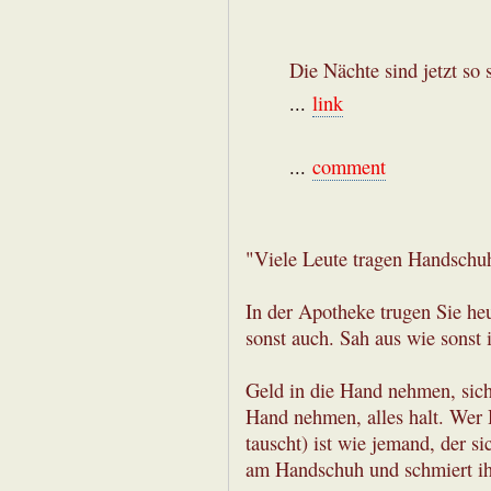
Die Nächte sind jetzt so 
...
link
...
comment
"Viele Leute tragen Handschu
In der Apotheke trugen Sie he
sonst auch. Sah aus wie sonst 
Geld in die Hand nehmen, sich
Hand nehmen, alles halt. Wer 
tauscht) ist wie jemand, der si
am Handschuh und schmiert ihn