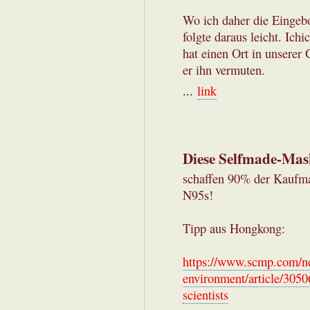
Wo ich daher die Eingeb
folgte daraus leicht. Ich
hat einen Ort in unserer 
er ihn vermuten.
...
link
Diese Selfmade-Mas
schaffen 90% der Kaufma
N95s!
Tipp aus Hongkong:
https://www.scmp.com/n
environment/article/30
scientists