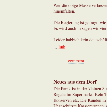
Wer die obige Maske verbesse
hineinfalten.
Die Regierung ist gefragt, wie
Es wird auch in sagen wir vi
Leider habbich kein deutsch/t
...
link
...
comment
Neues aus dem Dorf
Die Panik ist in der kleinen 
Regale im Supermarkt. Kein To
Konserven etc. Die Kunden in 
Ungeschützte Kassiererinnen, 