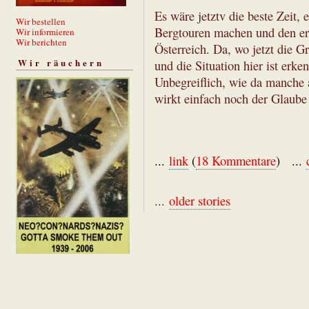
Es wäre jetztv die beste Zeit, 
Wir bestellen
Bergtouren machen und den er
Wir informieren
Wir berichten
Österreich. Da, wo jetzt die G
Wir räuchern
und die Situation hier ist erk
Unbegreiflich, wie da manche
wirkt einfach noch der Glaube 
...
link
(
18 Kommentare
) ...
...
older stories