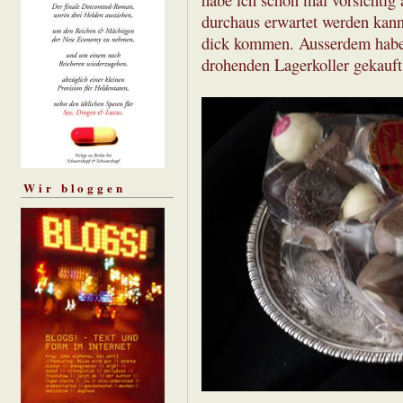
durchaus erwartet werden kann,
dick kommen. Ausserdem habe 
drohenden Lagerkoller gekauft
Wir bloggen