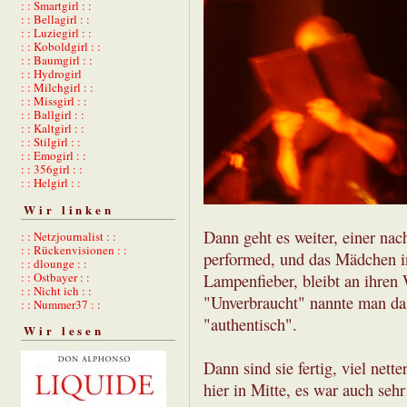
: : Smartgirl : :
: : Bellagirl : :
: : Luziegirl : :
: : Koboldgirl : :
: : Baumgirl : :
: : Hydrogirl
: : Milchgirl : :
: : Missgirl : :
: : Ballgirl : :
: : Kaltgirl : :
: : Stilgirl : :
: : Emogirl : :
: : 356girl : :
: : Helgirl : :
Wir linken
Dann geht es weiter, einer nac
: : Netzjournalist : :
: : Rückenvisionen : :
performed, und das Mädchen i
: : dlounge : :
: : Ostbayer : :
Lampenfieber, bleibt an ihren
: : Nicht ich : :
"Unverbraucht" nannte man das
: : Nummer37 : :
"authentisch".
Wir lesen
Dann sind sie fertig, viel net
hier in Mitte, es war auch seh