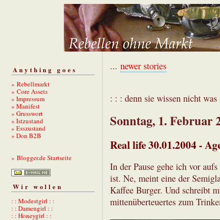
...
newer stories
Anything goes
» Rebellmarkt
» Core Assets
: : : denn sie wissen nicht was s
» Impressum
» Manifest
» Grusswort
Sonntag, 1. Februar 
» Istzustand
» Esszustand
» Don B2B
Real life 30.01.2004 - A
» Blogger.de Startseite
In der Pause gehe ich vor auf
ist. Ne, meint eine der Semigl
Wir wollen
Kaffee Burger. Und schreibt mi
mittenüberteuertes zum Trinke
: : Modestgirl : :
: : Damengirl : :
: : Honeygirl : :