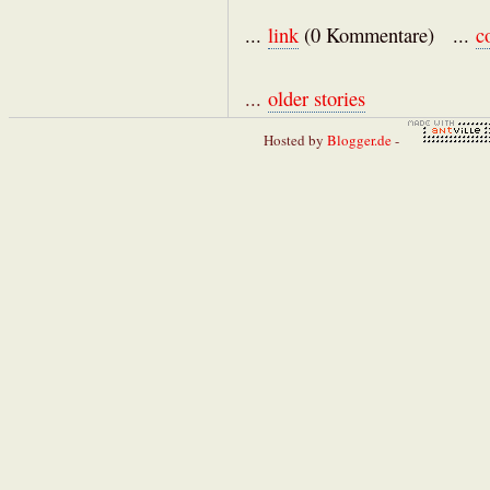
...
link
(0 Kommentare) ...
c
...
older stories
Hosted by
Blogger.de
-