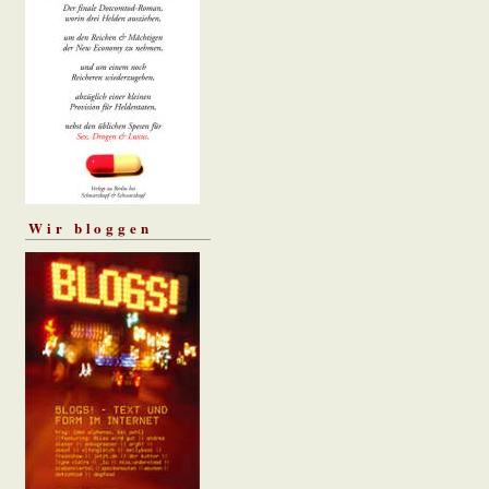
Wir bloggen