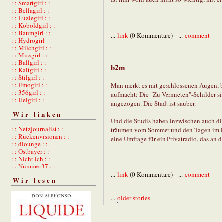
: : Smartgirl : :
: : Bellagirl : :
: : Luziegirl : :
: : Koboldgirl : :
: : Baumgirl : :
...
link
(0 Kommentare) ...
comment
: : Hydrogirl
: : Milchgirl : :
: : Missgirl : :
: : Ballgirl : :
b2m
: : Kaltgirl : :
: : Stilgirl : :
: : Emogirl : :
Man merkt es mit geschlossenen Augen, b
: : 356girl : :
aufmacht: Die "Zu Vermieten"-Schilder si
: : Helgirl : :
angezogen. Die Stadt ist sauber.
Wir linken
Und die Studis haben inzwischen auch die 
: : Netzjournalist : :
träumen vom Sommer und den Tagen im En
: : Rückenvisionen : :
eine Umfrage für ein Privatradio, das an
: : dlounge : :
: : Ostbayer : :
: : Nicht ich : :
: : Nummer37 : :
...
link
(0 Kommentare) ...
comment
Wir lesen
...
older stories