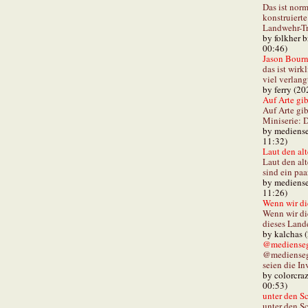
Das ist norm
konstruiert
Landwehr-Tra
by folkher 
00:46)
Jason Bourn
das ist wirk
viel verlang
by ferry (20
Auf Arte gibt
Auf Arte gib
Miniserie: D
by mediense
11:32)
Laut den alt
Laut den al
sind ein paa
by mediense
11:26)
Wenn wir di
Wenn wir d
dieses Lande
by kalchas 
@mediensegl
@medienseg
seien die In
by colorcra
00:53)
unter den Sc
unter den Sc