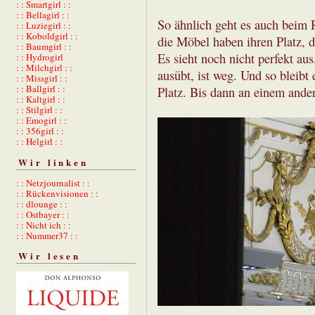
: : Smartgirl : :
: : Bellagirl : :
So ähnlich geht es auch beim 
: : Luziegirl : :
: : Koboldgirl : :
die Möbel haben ihren Platz, d
: : Baumgirl : :
Es sieht noch nicht perfekt au
: : Hydrogirl
: : Milchgirl : :
ausübt, ist weg. Und so bleibt
: : Missgirl : :
: : Ballgirl : :
Platz. Bis dann an einem ande
: : Kaltgirl : :
: : Stilgirl : :
: : Emogirl : :
: : 356girl : :
: : Helgirl : :
Wir linken
: : Netzjournalist : :
: : Rückenvisionen : :
: : dlounge : :
: : Ostbayer : :
: : Nicht ich : :
: : Nummer37 : :
Wir lesen