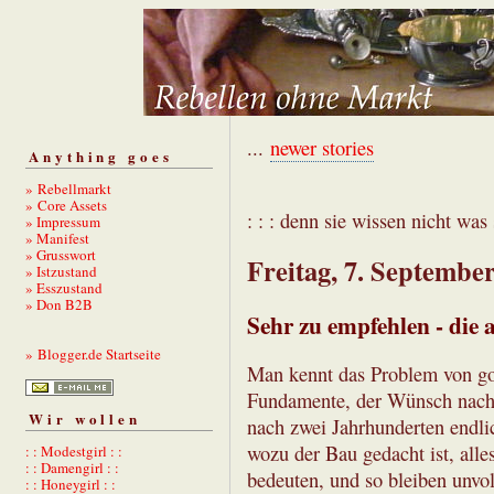
...
newer stories
Anything goes
» Rebellmarkt
» Core Assets
: : : denn sie wissen nicht was s
» Impressum
» Manifest
» Grusswort
Freitag, 7. Septembe
» Istzustand
» Esszustand
» Don B2B
Sehr zu empfehlen - die 
» Blogger.de Startseite
Man kennt das Problem von got
Fundamente, der Wünsch nach 
Wir wollen
nach zwei Jahrhunderten endli
wozu der Bau gedacht ist, al
: : Modestgirl : :
: : Damengirl : :
bedeuten, und so bleiben unvo
: : Honeygirl : :