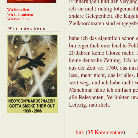
Erinnerungen und der Vergangen
ich sie nicht richtig totgemach
Wir bestellen
Wir informieren
andere Gelegenheit, die Kuge
Wir berichten
Zielkoordinaten sind eingegebe
Wir räuchern
habe ich das eigentlich schon 
bin eigentlich eine leichte Fe
20 Jahren keine Glotze mehr. I
keine deutsche Zeitung. Ich h
aus der Zeit vor 1760, das un
lese, mehr nicht, das ist alles.
weit weg, und ich habe nicht v
Manchmal hätte ich einfach g
alle Relevanten, Verlinkten un
Leipzig, natürlich.
...
link
(
35 Kommentare
) ...