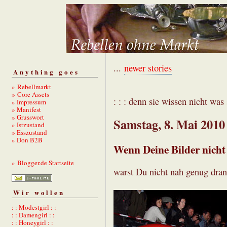
...
newer stories
Anything goes
» Rebellmarkt
» Core Assets
: : : denn sie wissen nicht was s
» Impressum
» Manifest
» Grusswort
Samstag, 8. Mai 2010
» Istzustand
» Esszustand
» Don B2B
Wenn Deine Bilder nicht 
» Blogger.de Startseite
warst Du nicht nah genug dran
Wir wollen
: : Modestgirl : :
: : Damengirl : :
: : Honeygirl : :