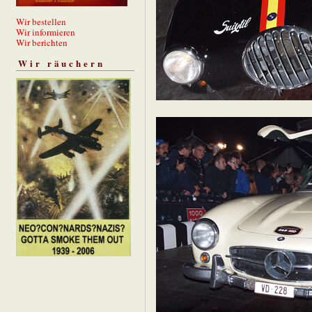
Wir bestellen
Wir informieren
Wir berichten
Wir räuchern