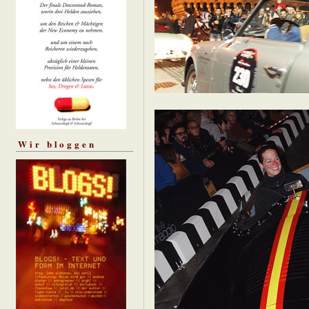
Wir bloggen