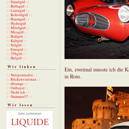
: : Smartgirl : :
: : Bellagirl : :
: : Luziegirl : :
: : Koboldgirl : :
: : Baumgirl : :
: : Hydrogirl
: : Milchgirl : :
: : Missgirl : :
: : Ballgirl : :
: : Kaltgirl : :
: : Stilgirl : :
: : Emogirl : :
: : 356girl : :
: : Helgirl : :
Wir linken
Ein, zweimal musste ich die 
: : Netzjournalist : :
in Rom.
: : Rückenvisionen : :
: : dlounge : :
: : Ostbayer : :
: : Nicht ich : :
: : Nummer37 : :
Wir lesen