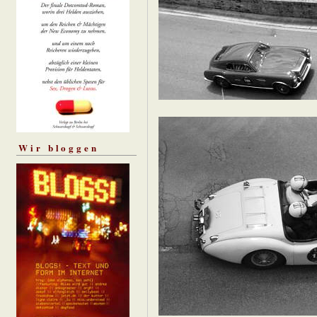
Wir bloggen