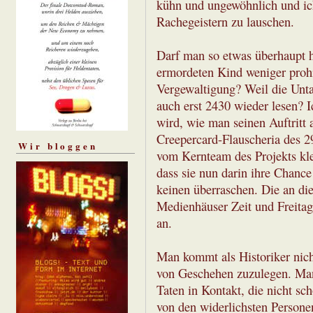
kühn und ungewöhnlich und ic
Rachegeistern zu lauschen.
Darf man so etwas überhaupt h
ermordeten Kind weniger prohib
Vergewaltigung? Weil die Unta
auch erst 2430 wieder lesen? I
wird, wie man seinen Auftritt
Creepercard-Flauscheria des 29
Wir bloggen
vom Kernteam des Projekts klei
dass sie nun darin ihre Chance 
keinen überraschen. Die an d
Medienhäuser Zeit und Freitag
an.
Man kommt als Historiker nicht
von Geschehen zuzulegen. Ma
Taten in Kontakt, die nicht sc
von den widerlichsten Persone