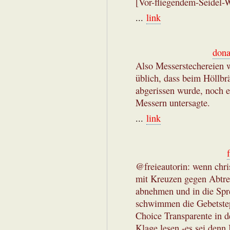
[Vor-fliegendem-Seidel-
...
link
dona
Also Messerstechereien 
üblich, dass beim Höllbrä
abgerissen wurde, noch e
Messern untersagte.
...
link
@freieautorin: wenn chri
mit Kreuzen gegen Abtrei
abnehmen und in die Sp
schwimmen die Gebetstep
Choice Transparente in d
Klage lesen -es sei denn 