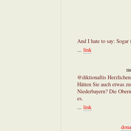
And I hate to say: Sogar 
...
link
me
@diktionaftis Herzliche
Hätten Sie auch etwas z
Niederbayern? Die Obern 
es.
...
link
dona