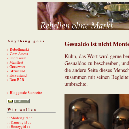
Anything goes
Gesualdo ist nicht Mont
» Rebellmarkt
» Core Assets
Kühn, das Wort wird gerne be
» Impressum
» Manifest
Gesualdos zu beschreiben, und
» Grusswort
die andere Seite dieses Mensc
» Istzustand
» Esszustand
zusammen mit seinen Begleiter
» Don B2B
umbrachte.
» Blogger.de Startseite
Wir wollen
: : Modestgirl : :
: : Damengirl : :
: : Honeygirl : :