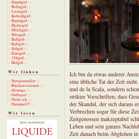
: : Smartgirl : :
: : Bellagirl : :
: : Luziegirl : :
: : Koboldgirl : :
: : Baumgirl : :
: : Hydrogirl
: : Milchgirl : :
: : Missgirl : :
: : Ballgirl : :
: : Kaltgirl : :
: : Stilgirl : :
: : Emogirl : :
: : 356girl : :
: : Helgirl : :
Wir linken
Ich bin da etwas anderer Ansic
: : Netzjournalist : :
eine übliche Tat der Zeit sieh
: : Rückenvisionen : :
und de la Scala, sondern schon
: : dlounge : :
: : Ostbayer : :
strikter Vorschriften; dass G
: : Nicht ich : :
der Skandal, der sich daraus e
: : Nummer37 : :
Verbrechen sogar für diese Ze
Wir lesen
Zeitgenossen inakzeptabel sch
Leben und sein ganzes Nachlebe
Zeit danach beim Abgleiten i