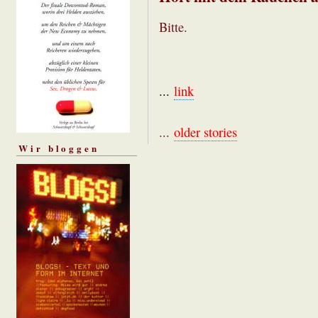
Bitte.
...
link
...
older stories
Wir bloggen