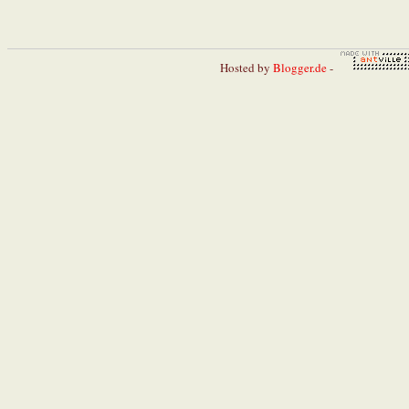
Hosted by
Blogger.de
-