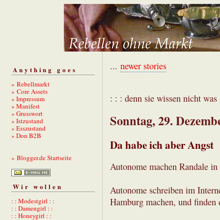
...
newer stories
Anything goes
» Rebellmarkt
» Core Assets
: : : denn sie wissen nicht was s
» Impressum
» Manifest
» Grusswort
Sonntag, 29. Dezemb
» Istzustand
» Esszustand
» Don B2B
Da habe ich aber Angst
» Blogger.de Startseite
Autonome machen Randale in
Wir wollen
Autonome schreiben im Interne
Hamburg machen, und finden d
: : Modestgirl : :
: : Damengirl : :
: : Honeygirl : :