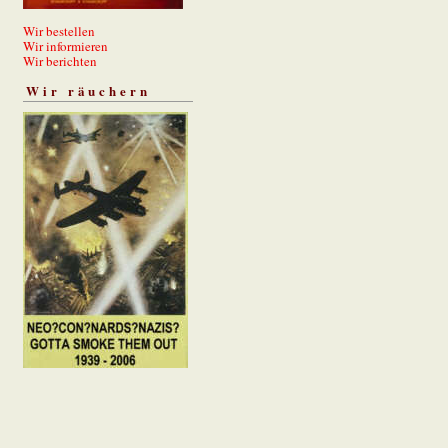
Wir bestellen
Wir informieren
Wir berichten
Wir räuchern