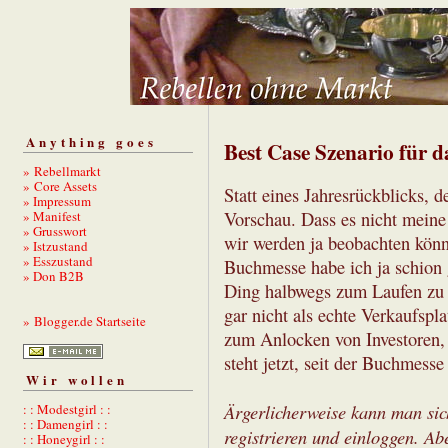
Anything goes
Best Case Szenario für da
» Rebellmarkt
» Core Assets
Statt eines Jahresrückblicks, 
» Impressum
» Manifest
Vorschau. Dass es nicht meine
» Grusswort
wir werden ja beobachten könn
» Istzustand
» Esszustand
Buchmesse habe ich ja schion
» Don B2B
Ding halbwegs zum Laufen zu b
gar nicht als echte Verkaufspl
» Blogger.de Startseite
zum Anlocken von Investoren, 
steht jetzt, seit der Buchmess
Wir wollen
Ärgerlicherweise kann man sic
: : Modestgirl : :
: : Damengirl : :
registrieren und einloggen. Ab
: : Honeygirl : :