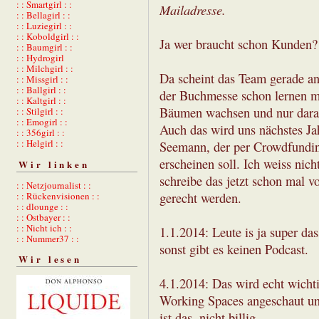
: : Smartgirl : :
Mailadresse.
: : Bellagirl : :
: : Luziegirl : :
: : Koboldgirl : :
Ja wer braucht schon Kunden?
: : Baumgirl : :
: : Hydrogirl
: : Milchgirl : :
Da scheint das Team gerade and
: : Missgirl : :
: : Ballgirl : :
der Buchmesse schon lernen mü
: : Kaltgirl : :
Bäumen wachsen und nur darauf
: : Stilgirl : :
: : Emogirl : :
Auch das wird uns nächstes Ja
: : 356girl : :
: : Helgirl : :
Seemann, der per Crowdfundin
erscheinen soll. Ich weiss nich
Wir linken
schreibe das jetzt schon mal vo
: : Netzjournalist : :
: : Rückenvisionen : :
gerecht werden.
: : dlounge : :
: : Ostbayer : :
: : Nicht ich : :
1.1.2014: Leute is ja super dass
: : Nummer37 : :
sonst gibt es keinen Podcast.
Wir lesen
4.1.2014: Das wird echt wicht
Working Spaces angeschaut und
ist das, nicht billig.