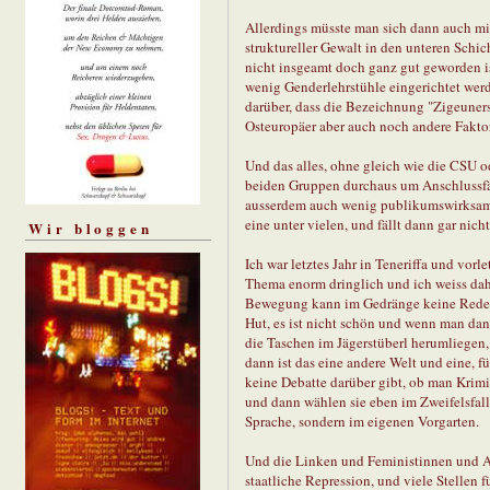
Allerdings müsste man sich dann auch mit 
struktureller Gewalt in den unteren Schi
nicht insgeamt doch ganz gut geworden i
wenig Genderlehrstühle eingerichtet we
darüber, dass die Bezeichnung "Zigeunersc
Osteuropäer aber auch noch andere Fakto
Und das alles, ohne gleich wie die CSU od
beiden Gruppen durchaus um Anschlussfäh
ausserdem auch wenig publikumswirksam -
eine unter vielen, und fällt dann gar nich
Wir bloggen
Ich war letztes Jahr in Teneriffa und vorl
Thema enorm dringlich und ich weiss daher
Bewegung kann im Gedränge keine Rede se
Hut, es ist nicht schön und wenn man da
die Taschen im Jägerstüberl herumliegen
dann ist das eine andere Welt und eine, fü
keine Debatte darüber gibt, ob man Krimi
und dann wählen sie eben im Zweifelsfall 
Sprache, sondern im eigenen Vorgarten.
Und die Linken und Feministinnen und As
staatliche Repression, und viele Stellen