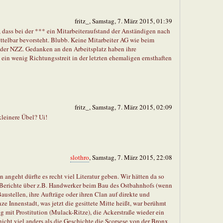
fritz_, Samstag, 7. März 2015, 01:39
dass bei der *** ein Mitarbeiteraufstand der Anständigen nach
ttelbar bevorsteht. Blubb. Keine Mitarbeiter AG wie beim
i der NZZ. Gedanken an den Arbeitsplatz haben ihre
ein wenig Richtungsstreit in der letzten ehemaligen ernsthaften
fritz_, Samstag, 7. März 2015, 02:09
 kleinere Übel? Ui!
slothro
, Samstag, 7. März 2015, 22:08
n angeht dürfte es recht viel Literatur geben. Wir hätten da so
e Berichte über z.B. Handwerker beim Bau des Ostbahnhofs (wenn
 Baustellen, ihre Aufträge oder ihren Clan auf direkte und
ze Innenstadt, was jetzt die gesittete Mitte heißt, war berühmt
g mit Prostitution (Mulack-Ritze), die Ackerstraße wieder ein
nicht viel anders als die Geschichte die Scorsese von der Bronx