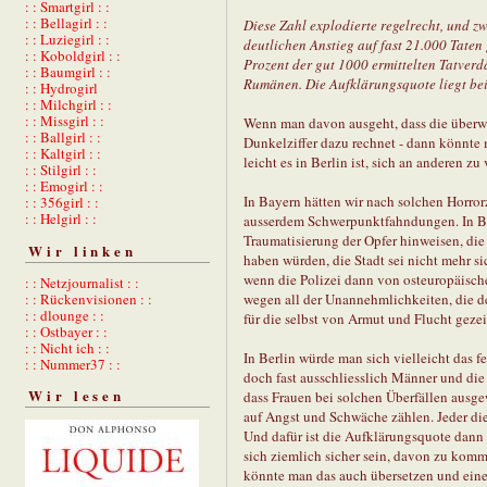
: : Smartgirl : :
: : Bellagirl : :
Diese Zahl explodierte regelrecht, und z
: : Luziegirl : :
deutlichen Anstieg auf fast 21.000 Taten
: : Koboldgirl : :
Prozent der gut 1000 ermittelten Tatverd
: : Baumgirl : :
Rumänen. Die Aufklärungsquote liegt bei
: : Hydrogirl
: : Milchgirl : :
: : Missgirl : :
Wenn man davon ausgeht, dass die überwi
: : Ballgirl : :
Dunkelziffer dazu rechnet - dann könnte
: : Kaltgirl : :
leicht es in Berlin ist, sich an anderen z
: : Stilgirl : :
: : Emogirl : :
In Bayern hätten wir nach solchen Horror
: : 356girl : :
: : Helgirl : :
ausserdem Schwerpunktfahndungen. In Bay
Traumatisierung der Opfer hinweisen, di
Wir linken
haben würden, die Stadt sei nicht mehr s
wenn die Polizei dann von osteuropäische
: : Netzjournalist : :
: : Rückenvisionen : :
wegen all der Unannehmlichkeiten, die d
: : dlounge : :
für die selbst von Armut und Flucht gezei
: : Ostbayer : :
: : Nicht ich : :
In Berlin würde man sich vielleicht das 
: : Nummer37 : :
doch fast ausschliesslich Männer und die
Wir lesen
dass Frauen bei solchen Überfällen ausge
auf Angst und Schwäche zählen. Jeder di
Und dafür ist die Aufklärungsquote dann
sich ziemlich sicher sein, davon zu komm
könnte man das auch übersetzen und ein