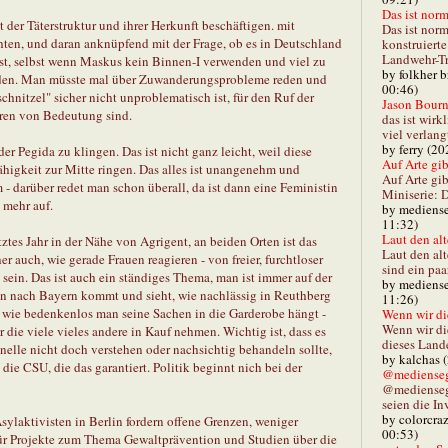
Das ist norm
der Täterstruktur und ihrer Herkunft beschäftigen. mit
Das ist norm
chten, und daran anknüpfend mit der Frage, ob es in Deutschland
konstruiert
Landwehr-Tra
st, selbst wenn Maskus kein Binnen-I verwenden und viel zu
by folkher 
rden. Man müsste mal über Zuwanderungsprobleme reden und
00:46)
hnitzel" sicher nicht unproblematisch ist, für den Ruf der
Jason Bourn
ren von Bedeutung sind.
das ist wirk
viel verlang
by ferry (20
er Pegida zu klingen. Das ist nicht ganz leicht, weil diese
Auf Arte gibt
igkeit zur Mitte ringen. Das alles ist unangenehm und
Auf Arte gib
 darüber redet man schon überall, da ist dann eine Feministin
Miniserie: D
t mehr auf.
by mediense
11:32)
Laut den alt
etztes Jahr in der Nähe von Agrigent, an beiden Orten ist das
Laut den al
 auch, wie gerade Frauen reagieren - von freier, furchtloser
sind ein paa
in. Das ist auch ein ständiges Thema, man ist immer auf der
by mediense
nn nach Bayern kommt und sieht, wie nachlässig in Reuthberg
11:26)
, wie bedenkenlos man seine Sachen in die Garderobe hängt -
Wenn wir di
Wenn wir d
r die viele vieles andere in Kauf nehmen. Wichtig ist, dass es
dieses Lande
nelle nicht doch verstehen oder nachsichtig behandeln sollte,
by kalchas 
die CSU, die das garantiert. Politik beginnt nich bei der
@mediensegl
@medienseg
seien die In
by colorcra
ylaktivisten in Berlin fordern offene Grenzen, weniger
00:53)
 für Projekte zum Thema Gewaltprävention und Studien über die