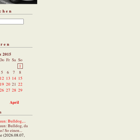
chen
aren
z 2015
Do
Fr
Sa
So
1
5
6
7
8
12
13
14
15
19
20
21
22
26
27
28
29
April
n
un: Bulldog,...
aun: Bulldog, da
s! So einen...
ze (2026.08.07,