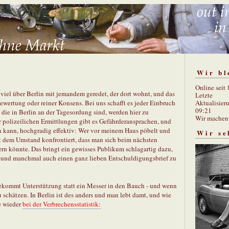
Wir bl
Online seit
viel über Berlin mit jemandem geredet, der dort wohnt, und das
Letzte
Aktualisier
ewertung oder reiner Konsens. Bei uns schafft es jeder Einbruch
09:21
, die in Berlin an der Tagesordung sind, werden hier zu
Wir mache
 polizeilichen Ermittlungen gibt es Gefährderansprachen, und
en kann, hochgradig effektiv: Wer vor meinem Haus pöbelt und
Wir se
 dem Umstand konfrontiert, dass man sich beim nächsten
ern könnte. Das bringt ein gewisses Publikum schlagartig dazu,
, und manchmal auch einen ganz lieben Entschuldigungsbrief zu
bekommt Unterstützung statt ein Messer in den Bauch - und wenn
 schätzen. In Berlin ist des anders und man lebt damt, und wie
e wieder
bei der Verbrechensstatistik: