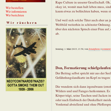
Rape Culture in unserer Gesellschaft. Oh
okay ist, womit man halt leben muss, sind 
Wir bestellen
kaum etwas zu befürchten haben, wenn sie
Wir informieren
Wir berichten
Und weil sich solche Täter auch eher an j
Wir räuchern
Weltbild weiterhin in schönster Ordnung.
über den nächsten Spruch einer Frau auf, d
ab.
Sonntag, 1. März 2015, 13:58, von
donalphons
| |
comment
Don, Formatierung schiefgelaufen
Der Beitrag selbst spricht mir aus der See
Gefährdungslandkarte im Kopf zu tragen u
Die wundern sich dann irgendwann (ernsth
Wilders und und Farages herkommen. Es i
Körper trägt, seine Taschen und Jacken in
oder nach Einbruch der Dunkelheit meide
Vorderrad abstellend und ohne Pfeffersp