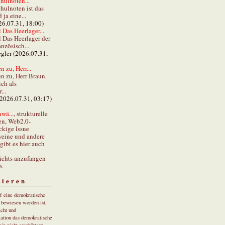
hulnoten...
hulnoten ist das
ja eine...
26.07.31, 18:00)
 Das Heerlager...
l Das Heerlager der
anzösisch...
gler (2026.07.31,
 zu, Herr...
n zu, Herr Braun.
ch als
...
(2026.07.31, 03:17)
wä...
, strukturelle
en, Web2.0-
ckige Issue
eine und andere
gibt es hier auch
ichts anzufangen
a.
tieren
uf eine demokratische
r bewiesen worden ist,
cht und
ation das demokratische