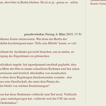
Selbstbewusstse
, aber bitte in Berlin bleiben. Da ist es ja - genau so - schön.
Kanzler Gerha
greenbowlerhat, Freitag, 6. März 2015, 17:51
rüheren Zeiten interessieren. War denn das Berlin der
rklärt-beschönigend unter "Zille sein Miliöh" kennt, so viel
schland die Ausländer gar nicht brauchen, um zu raufen, zu
ligung des Eigentümers zu gebrauchen.
ntlichkeit angeht: hat irgendjemand ernsthaft geglaubt, dass
etwa Mitte der 60er in immer schnelleren Rythmen und fast schon
rwässern und letztlich Abschaffen von moralischen
r eben diese Regelungen durchsetzenden sozialen - also
dass eine Gesellschaft, die unter dem Primat des
frei bleibt von solchen Erscheinungen?
u hat diese Strukturen vielleicht zum Teil noch. Vielleicht
t ganz zurückgezogen hat, vielleicht weil die CSU das noch
n Großstädten?