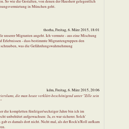
en. So wie die Gestalten, von denen der Hausherr gelegentlich
hnungsvermietung in München geht.
thorha, Freitag, 6. März 2015, 18:01
eile unserer Migranten angeht. Ich vermute - aus eine Mischung
 Erlebnissen - dass bestimmte Migrantengruppen den
he schrauben, was die Gefährdungswahrnehmung
kdm, Freitag, 6. März 2015, 20:06
ierslums, die man heute verklärt-beschönigend unter "Zille sein
"
aber die kompletten fünfziger/sechziger Jahre bin ich im
cht unbehütet aufgewachsen: Ja, es war sicherer. Solch'
 gab es damals dort nicht. Nicht mal, als der Rock'n'Roll aufkam
ren.