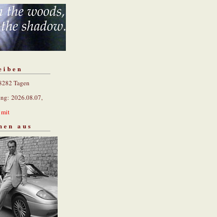
eiben
 8282 Tagen
ung: 2026.08.07,
n
mit
hen aus