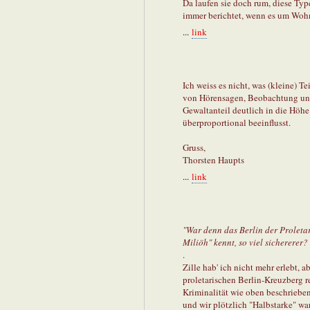
Da laufen sie doch rum, diese Typ
immer berichtet, wenn es um Wo
...
link
Ich weiss es nicht, was (kleine) T
von Hörensagen, Beobachtung und
Gewaltanteil deutlich in die Hö
überproportional beeinflusst.
Gruss,
Thorsten Haupts
...
link
"War denn das Berlin der Proletar
Miliöh" kennt, so viel sichererer? 
.
Zille hab' ich nicht mehr erlebt, 
proletarischen Berlin-Kreuzberg re
Kriminalität wie oben beschrieben
und wir plötzlich "Halbstarke" wa