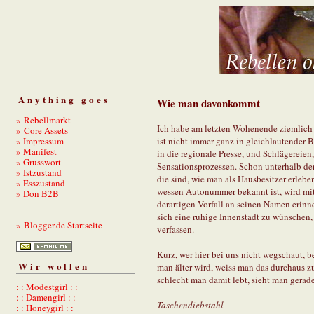
Anything goes
Wie man davonkommt
» Rebellmarkt
Ich habe am letzten Wohenende ziemlich 
» Core Assets
» Impressum
ist nicht immer ganz in gleichlautender B
» Manifest
in die regionale Presse, und Schlägereien
» Grusswort
Sensationsprozessen. Schon unterhalb der
» Istzustand
die sind, wie man als Hausbesitzer erleb
» Esszustand
wessen Autonummer bekannt ist, wird mit
» Don B2B
derartigen Vorfall an seinen Namen erinn
sich eine ruhige Innenstadt zu wünschen
» Blogger.de Startseite
verfassen.
Kurz, wer hier bei uns nicht wegschaut, 
Wir wollen
man älter wird, weiss man das durchaus zu
schlecht man damit lebt, sieht man gerad
: : Modestgirl : :
: : Damengirl : :
Taschendiebstahl
: : Honeygirl : :