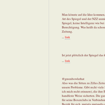
Man könnte auf die Idee kommen, 
Art des Spiegel und der NZZ unmi
Spiegel, keine Intelligenz wie be
Berechtigung. Was heißt da schon 
Zeitung.
...
link
Ist jetzt plötzlich der Spiegel das
...
link
@greenbowlerhat
Also was die Sitten zu Zilles Zeite
unsere Probleme. Gibt recht viel
ich mich recht erinnere), die ihre
handfeste Weise sicherten. Die gan
für seine Boxerclubs in Verbindun
Bezirk für sich, mutatis mutandis 