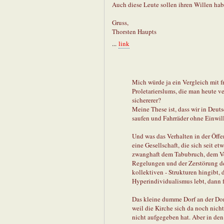
Auch diese Leute sollen ihren Willen haben
Gruss,
Thorsten Haupts
...
link
Mich würde ja ein Vergleich mit f
Proletarierslums, die man heute ve
sichererer?
Meine These ist, dass wir in Deut
saufen und Fahrräder ohne Einwil
Und was das Verhalten in der Öffe
eine Gesellschaft, die sich seit 
zwanghaft dem Tabubruch, dem Ve
Regelungen und der Zerstörung de
kollektiven - Strukturen hingibt, 
Hyperindividualismus lebt, dann 
Das kleine dumme Dorf an der Dona
weil die Kirche sich da noch nich
nicht aufgegeben hat. Aber in de