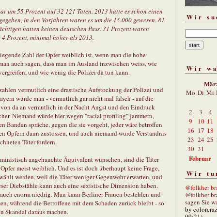
war um 55 Prozent auf 32 121 Taten. 2013 hatte es schon einen
Wir su
 gegeben, in den Vorjahren waren es um die 15.000 gewesen. 81
ächtigen hatten keinen deutschen Pass. 31 Prozent waren
 4 Prozent, minimal höher als 2013.
egende Zahl der Opfer weiblich ist, wenn man die hohe
 man auch sagen, dass man im Ausland inzwischen weiss, wie
Wir w
u vergreifen, und wie wenig die Polizei da tun kann.
Mär
zahlen vermutlich eine drastische Aufstockung der Polizei und
Mo
Di
Mi
ern würde man - vermutlich gar nicht mal falsch - auf die
e von da an vermutlich in der Nacht Angst und den Eindruck
2
3
4
icher. Niemand würde hier wegen "racial profiling" jammern,
9
10
11
n Banden spräche, gegen die sie vorgeht, jeder wäre betroffen
16
17
18
en Opfern dann zustossen, und auch niemand würde Verständnis
23
24
25
chneten Täter fordern.
30
31
Februar
feministisch angehauchte Äquivalent wünschen, sind die Täter
 Opfer meist weiblich. Und es ist doch überhaupt keine Frage,
Wir tu
wählt werden, weil die Täter weniger Gegenwehr erwarten, und
eser Diebstähle kann auch eine sexistische Dimension haben.
@folkher bra
 auch enorm niedrig. Man kann Berliner Frauen bestehlen und
@folkher br
sagen Sie wa
en, während die Betroffene mit dem Schaden zurück bleibt - so
by colorcra
en Skandal daraus machen.
09:21)