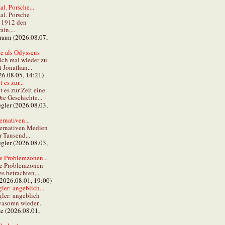
al. Porsche...
al. Porsche
e 1912 den
in,...
braun (2026.08.07,
e als Odysseus
lich mal wieder zu
t Jonathan...
26.08.05, 14:21)
 es zur...
t es zur Zeit eine
ie Geschichte...
gler (2026.08.03,
ernativen...
ternativen Medien
r Tausend...
gler (2026.08.03,
e Problemzonen...
ie Problemzonen
s betrachten,...
(2026.08.01, 19:00)
er: angeblich...
ler: angeblich
vasoren wieder...
ze (2026.08.01,