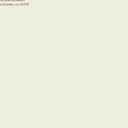
in nicht erschüttern
rd Schröder am 18.9.05