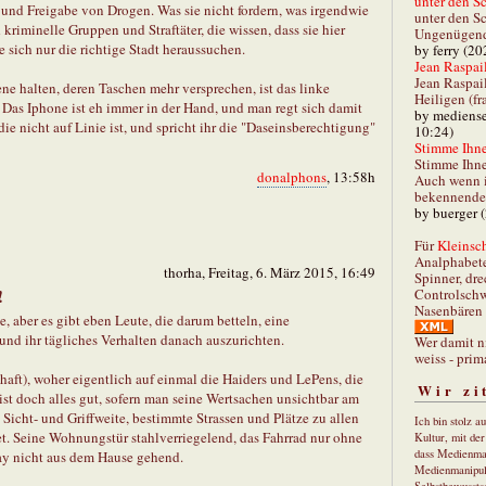
unter den Sc
, und Freigabe von Drogen. Was sie nicht fordern, was irgendwie
unter den Sc
kriminelle Gruppen und Straftäter, die wissen, dass sie hier
Ungenügend 
 sich nur die richtige Stadt heraussuchen.
by ferry (20
Jean Raspail
Jean Raspai
ene halten, deren Taschen mehr versprechen, ist das linke
Heiligen (fr
 Das Iphone ist eh immer in der Hand, und man regt sich damit
by mediense
ie nicht auf Linie ist, und spricht ihr die "Daseinsberechtigung"
10:24)
Stimme Ihnen
Stimme Ihne
donalphons
, 13:58h
Auch wenn i
bekennender
by buerger 
Für
Kleinsch
Analphabet
thorha, Freitag, 6. März 2015, 16:49
Spinner, dre
Controlschw
!
Nasenbären 
le, aber es gibt eben Leute, die darum betteln, eine
nd ihr tägliches Verhalten danach auszurichten.
Wer damit n
weiss - prim
aft), woher eigentlich auf einmal die Haiders und LePens, die
Wir zi
st doch alles gut, sofern man seine Wertsachen unsichtbar am
 Sicht- und Griffweite, bestimmte Strassen und Plätze zu allen
Ich bin stolz a
t. Seine Wohnungstür stahlverriegelend, das Fahrrad nur ohne
Kultur, mit de
dass Medienma
ray nicht aus dem Hause gehend.
Medienmanipul