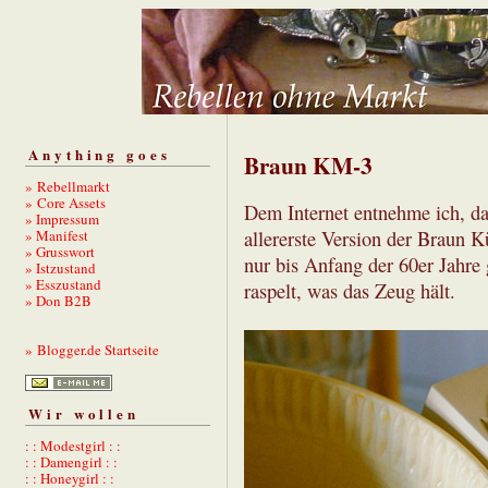
Anything goes
Braun KM-3
» Rebellmarkt
» Core Assets
Dem Internet entnehme ich, da
» Impressum
» Manifest
allererste Version der Braun 
» Grusswort
nur bis Anfang der 60er Jahre 
» Istzustand
» Esszustand
raspelt, was das Zeug hält.
» Don B2B
» Blogger.de Startseite
Wir wollen
: : Modestgirl : :
: : Damengirl : :
: : Honeygirl : :