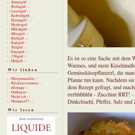
: : Smartgirl : :
: : Bellagirl : :
: : Luziegirl : :
: : Koboldgirl : :
: : Baumgirl : :
: : Hydrogirl
: : Milchgirl : :
: : Missgirl : :
: : Ballgirl : :
: : Kaltgirl : :
: : Stilgirl : :
: : Emogirl : :
: : 356girl : :
Es ist so eine Sache mit dem
: : Helgirl : :
Warmes, und mein Käsehändler
Wir linken
Gemüsekäsepflanzerl, die man 
: : Netzjournalist : :
Pfanne tun kann. Nachdem sie 
: : Rückenvisionen : :
dem Rezept gefragt, und mache 
: : dlounge : :
: : Ostbayer : :
rrrrhhhhhht - Zucchini RRT! - 
: : Nicht ich : :
Dinkelmehl, Pfeffer, Salz und
: : Nummer37 : :
Wir lesen