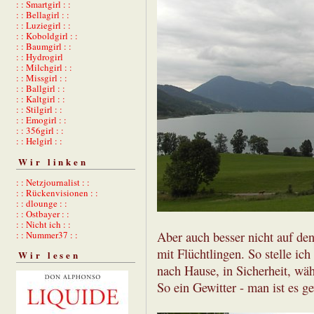
: : Smartgirl : :
: : Bellagirl : :
: : Luziegirl : :
: : Koboldgirl : :
: : Baumgirl : :
: : Hydrogirl
: : Milchgirl : :
: : Missgirl : :
: : Ballgirl : :
: : Kaltgirl : :
: : Stilgirl : :
: : Emogirl : :
: : 356girl : :
: : Helgirl : :
Wir linken
: : Netzjournalist : :
: : Rückenvisionen : :
: : dlounge : :
: : Ostbayer : :
: : Nicht ich : :
Aber auch besser nicht auf den
: : Nummer37 : :
mit Flüchtlingen. So stelle ich
Wir lesen
nach Hause, in Sicherheit, wä
So ein Gewitter - man ist es g