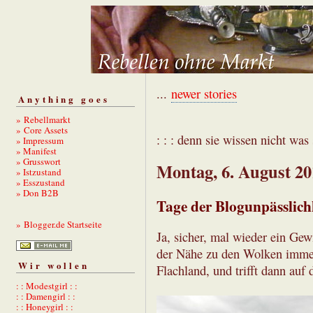
...
newer stories
Anything goes
» Rebellmarkt
» Core Assets
: : : denn sie wissen nicht was s
» Impressum
» Manifest
» Grusswort
Montag, 6. August 20
» Istzustand
» Esszustand
» Don B2B
Tage der Blogunpässlich
» Blogger.de Startseite
Ja, sicher, mal wieder ein Ge
der Nähe zu den Wolken immer 
Wir wollen
Flachland, und trifft dann auf
: : Modestgirl : :
: : Damengirl : :
: : Honeygirl : :