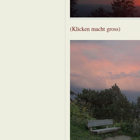
(Klicken macht gross)