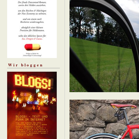
Wir bloggen