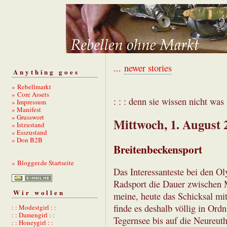
...
newer stories
Anything goes
» Rebellmarkt
» Core Assets
: : : denn sie wissen nicht was s
» Impressum
» Manifest
» Grusswort
Mittwoch, 1. August 
» Istzustand
» Esszustand
» Don B2B
Breitenbeckensport
» Blogger.de Startseite
Das Interessanteste bei den O
Radsport die Dauer zwischen 
Wir wollen
meine, heute das Schicksal mi
finde es deshalb völlig in Or
: : Modestgirl : :
: : Damengirl : :
Tegernsee bis auf die Neureu
: : Honeygirl : :