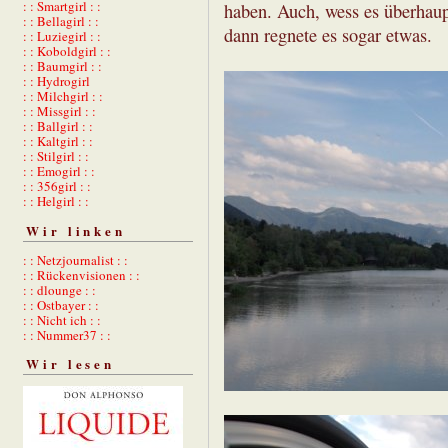
: : Smartgirl : :
haben. Auch, wess es überhaup
: : Bellagirl : :
dann regnete es sogar etwas.
: : Luziegirl : :
: : Koboldgirl : :
: : Baumgirl : :
: : Hydrogirl
: : Milchgirl : :
: : Missgirl : :
: : Ballgirl : :
: : Kaltgirl : :
: : Stilgirl : :
: : Emogirl : :
: : 356girl : :
: : Helgirl : :
Wir linken
: : Netzjournalist : :
: : Rückenvisionen : :
: : dlounge : :
: : Ostbayer : :
: : Nicht ich : :
: : Nummer37 : :
Wir lesen