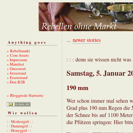
...
newer stories
Anything goes
» Rebellmarkt
» Core Assets
: : : denn sie wissen nicht was s
» Impressum
» Manifest
» Grusswort
Samstag, 5. Januar 2
» Istzustand
» Esszustand
» Don B2B
190 mm
» Blogger.de Startseite
Wer schon immer mal sehen wol
Grad plus 190 mm Regen die M
Wir wollen
der Schnee bis auf 1100 Meter
die Pfützen springen: Hier bit
: : Modestgirl : :
: : Damengirl : :
: : Honeygirl : :