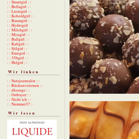
: : Smartgirl : :
: : Bellagirl : :
: : Luziegirl : :
: : Koboldgirl : :
: : Baumgirl : :
: : Hydrogirl
: : Milchgirl : :
: : Missgirl : :
: : Ballgirl : :
: : Kaltgirl : :
: : Stilgirl : :
: : Emogirl : :
: : 356girl : :
: : Helgirl : :
Wir linken
: : Netzjournalist : :
: : Rückenvisionen : :
: : dlounge : :
: : Ostbayer : :
: : Nicht ich : :
: : Nummer37 : :
Wir lesen