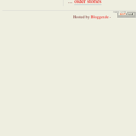
...
older stories
Hosted by
Blogger.de
-