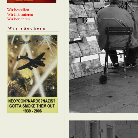
Wir bestellen
Wir informieren
Wir berichten
Wir räuchern