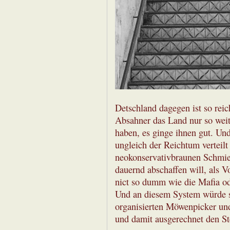
Detschland dagegen ist so reic
Absahner das Land nur so weit
haben, es ginge ihnen gut. Und
ungleich der Reichtum verteilt
neokonservativbraunen Schmier
dauernd abschaffen will, als 
nict so dumm wie die Mafia ode
Und an diesem System würde s
organisierten Möwenpicker und
und damit ausgerechnet den S