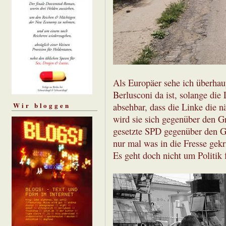
Als Europäer sehe ich überhau
Berlusconi da ist, solange die L
Wir bloggen
absehbar, dass die Linke die 
wird sie sich gegenüber den Gr
gesetzte SPD gegenüber den Grü
nur mal was in die Fresse gekr
Es geht doch nicht um Politik