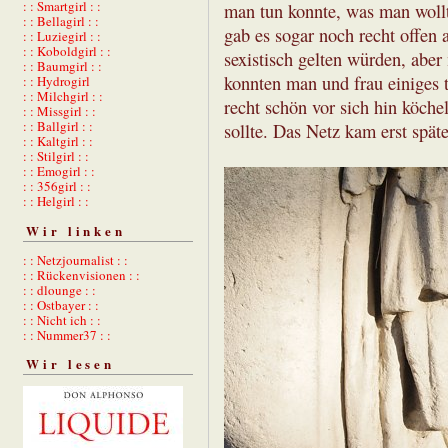
: : Smartgirl : :
man tun konnte, was man wollt
: : Bellagirl : :
gab es sogar noch recht offen 
: : Luziegirl : :
: : Koboldgirl : :
sexistisch gelten würden, abe
: : Baumgirl : :
konnten man und frau einiges 
: : Hydrogirl
: : Milchgirl : :
recht schön vor sich hin köch
: : Missgirl : :
: : Ballgirl : :
sollte. Das Netz kam erst spät
: : Kaltgirl : :
: : Stilgirl : :
: : Emogirl : :
: : 356girl : :
: : Helgirl : :
Wir linken
: : Netzjournalist : :
: : Rückenvisionen : :
: : dlounge : :
: : Ostbayer : :
: : Nicht ich : :
: : Nummer37 : :
Wir lesen