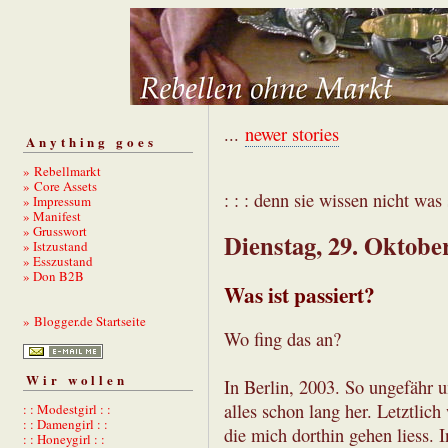
...
newer stories
Anything goes
» Rebellmarkt
» Core Assets
: : : denn sie wissen nicht was s
» Impressum
» Manifest
» Grusswort
Dienstag, 29. Oktobe
» Istzustand
» Esszustand
» Don B2B
Was ist passiert?
» Blogger.de Startseite
Wo fing das an?
Wir wollen
In Berlin, 2003. So ungefähr u
alles schon lang her. Letztlic
: : Modestgirl : :
: : Damengirl : :
die mich dorthin gehen liess. 
: : Honeygirl : :