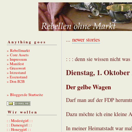
...
newer stories
Anything goes
» Rebellmarkt
» Core Assets
: : : denn sie wissen nicht was s
» Impressum
» Manifest
» Grusswort
Dienstag, 1. Oktober
» Istzustand
» Esszustand
» Don B2B
Der gelbe Wagen
» Blogger.de Startseite
Darf man auf der FDP herumt
Wir wollen
Dazu möchte ich eine kleine A
: : Modestgirl : :
: : Damengirl : :
In meiner Heimatstadt war ma
: : Honeygirl : :