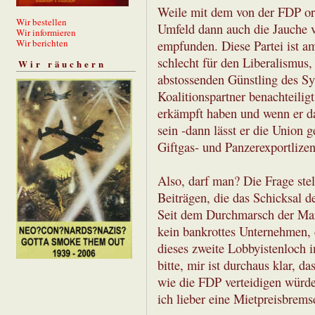
Weile mit dem von der FDP or
Wir bestellen
Umfeld dann auch die Jauche v
Wir informieren
Wir berichten
empfunden. Diese Partei ist am
schlecht für den Liberalismus,
Wir räuchern
abstossenden Günstling des Sy
Koalitionspartner benachteiligt
erkämpft haben und wenn er dan
sein -dann lässt er die Union 
Giftgas- und Panzerexportlizenz
Also, darf man? Die Frage stell
Beiträgen, die das Schicksal de
Seit dem Durchmarsch der Mark
kein bankrottes Unternehmen, 
dieses zweite Lobbyistenloch 
bitte, mir ist durchaus klar, d
wie die FDP verteidigen würde.
ich lieber eine Mietpreisbrems