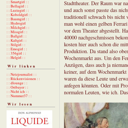
: : Smartgirl : :
Stadttheater. Der Raum war nat
: : Bellagirl : :
und auch sonst passte das nicht
: : Luziegirl : :
: : Koboldgirl : :
traditionell schwach bis nicht
: : Baumgirl : :
man wohl einen gelben Ferrari 
: : Hydrogirl
: : Milchgirl : :
vor dem Theater abgestellt. Ha
: : Missgirl : :
: : Ballgirl : :
40000 nachgeschmissen bekommt
: : Kaltgirl : :
kosten hier auch schon die mit
: : Stilgirl : :
: : Emogirl : :
Produktion. Da stand also oben 
: : 356girl : :
Wochenmarkt aus. Um den Ferra
: : Helgirl : :
Anzügen, dass auch ja nieman
Wir linken
keiner, auf dem Wochenmarkt 
: : Netzjournalist : :
waren da diese Leute und erwa
: : Rückenvisionen : :
: : dlounge : :
anfegen könnten. Oder mit Pro
: : Ostbayer : :
normalen Leuten, wie ich. Das 
: : Nicht ich : :
: : Nummer37 : :
Wir lesen