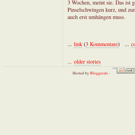
3 Wochen, meint sie. Das ist 
Pinselschwingen kurz, und zu
auch erst umhängen muss.
...
link
(
3 Kommentare
) ...
c
...
older stories
Hosted by
Blogger.de
-