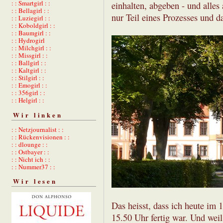
: : Smartgirl : :
einhalten, abgeben - und alles
: : Bellagirl : :
nur Teil eines Prozesses und d
: : Luziegirl : :
: : Koboldgirl : :
: : Baumgirl : :
: : Hydrogirl
: : Milchgirl : :
: : Missgirl : :
: : Ballgirl : :
: : Kaltgirl : :
: : Stilgirl : :
: : Emogirl : :
: : 356girl : :
: : Helgirl : :
Wir linken
: : Netzjournalist : :
: : Rückenvisionen : :
: : dlounge : :
: : Ostbayer : :
: : Nicht ich : :
: : Nummer37 : :
Wir lesen
Das heisst, dass ich heute im 
15.50 Uhr fertig war. Und weil 