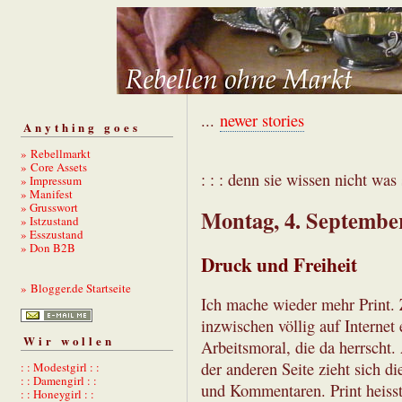
...
newer stories
Anything goes
» Rebellmarkt
» Core Assets
: : : denn sie wissen nicht was s
» Impressum
» Manifest
» Grusswort
Montag, 4. Septembe
» Istzustand
» Esszustand
» Don B2B
Druck und Freiheit
» Blogger.de Startseite
Ich mache wieder mehr Print.
inzwischen völlig auf Internet 
Wir wollen
Arbeitsmoral, die da herrscht. 
der anderen Seite zieht sich d
: : Modestgirl : :
: : Damengirl : :
und Kommentaren. Print heiss
: : Honeygirl : :