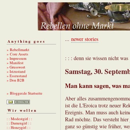
...
newer stories
Anything goes
» Rebellmarkt
» Core Assets
: : : denn sie wissen nicht was s
» Impressum
» Manifest
» Grusswort
Samstag, 30. Septem
» Istzustand
» Esszustand
» Don B2B
Man kann sagen, was ma
» Blogger.de Startseite
Aber alles zusammengenommen
ist die L'Eroica trotz neuer R
Wir wollen
Ereignis. Man muss auch kein
Rad möchte. Das versteht hier 
: : Modestgirl : :
: : Damengirl : :
ganz so günstig wie früher, w
: : Honeygirl : :