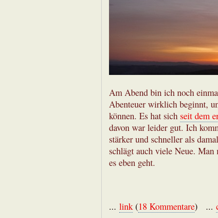
Am Abend bin ich noch einmal
Abenteuer wirklich beginnt, un
können. Es hat sich
seit dem e
davon war leider gut. Ich komme
stärker und schneller als damal
schlägt auch viele Neue. Man
es eben geht.
...
link
(
18 Kommentare
) ...