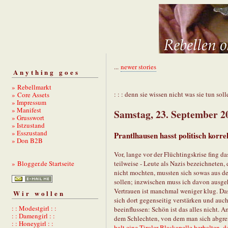
...
newer stories
Anything goes
» Rebellmarkt
: : : denn sie wissen nicht was sie tun solle
» Core Assets
» Impressum
» Manifest
Samstag, 23. September 2
» Grusswort
» Istzustand
» Esszustand
Prantlhausen hasst politisch korre
» Don B2B
Vor, lange vor der Flüchtingskrise fing d
teilweise - Leute als Nazis bezeichneten,
» Blogger.de Startseite
nicht mochten, mussten sich sowas aus de
sollen; inzwischen muss ich davon ausgeh
Vertrauen ist manchmal weniger klug. Das
Wir wollen
sich dort gegenseitig verstärken und au
: : Modestgirl : :
beeinflussen: Schön ist das alles nicht
: : Damengirl : :
dem Schlechten, von dem man sich abgre
: : Honeygirl : :
halt eine Tiroler Blaskapelle herhalten, 