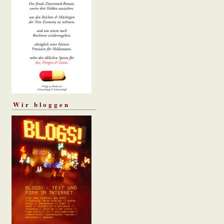
Wir bloggen