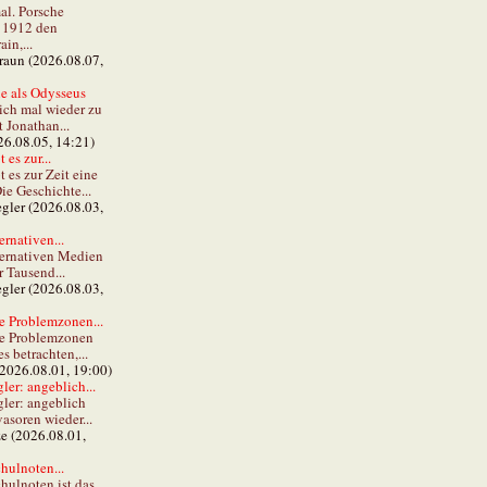
al. Porsche
e 1912 den
in,...
braun (2026.08.07,
e als Odysseus
lich mal wieder zu
t Jonathan...
26.08.05, 14:21)
 es zur...
t es zur Zeit eine
ie Geschichte...
gler (2026.08.03,
ernativen...
ternativen Medien
r Tausend...
gler (2026.08.03,
e Problemzonen...
ie Problemzonen
s betrachten,...
(2026.08.01, 19:00)
er: angeblich...
ler: angeblich
vasoren wieder...
ze (2026.08.01,
hulnoten...
hulnoten ist das