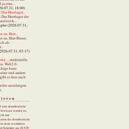
ja eine...
26.07.31, 18:00)
 Das Heerlager...
l Das Heerlager der
anzösisch...
gler (2026.07.31,
 zu, Herr...
n zu, Herr Braun.
ch als
...
(2026.07.31, 03:17)
wä...
, strukturelle
en, Web2.0-
ckige Issue
eine und andere
gibt es hier auch
ichts anzufangen
a.
tieren
uf eine demokratische
r bewiesen worden ist,
cht und
ation das demokratische
in nicht erschüttern
rd Schröder am 18.9.05