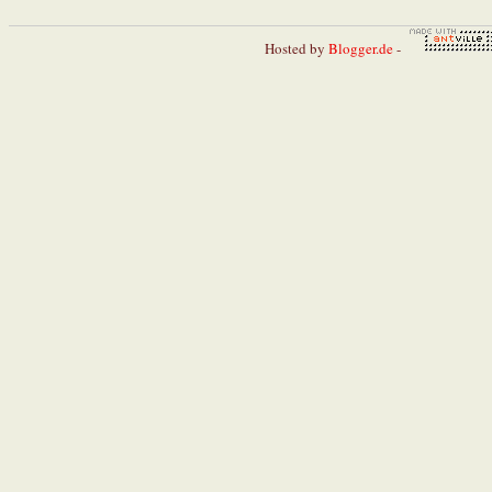
Hosted by
Blogger.de
-