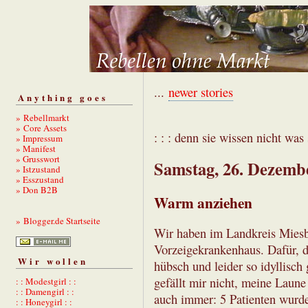
...
newer stories
Anything goes
» Rebellmarkt
» Core Assets
: : : denn sie wissen nicht was s
» Impressum
» Manifest
» Grusswort
Samstag, 26. Dezemb
» Istzustand
» Esszustand
» Don B2B
Warm anziehen
» Blogger.de Startseite
Wir haben im Landkreis Miesb
Vorzeigekrankenhaus. Dafür, da
Wir wollen
hübsch und leider so idyllisch
gefällt mir nicht, meine Laune
: : Modestgirl : :
: : Damengirl : :
auch immer: 5 Patienten wurden
: : Honeygirl : :